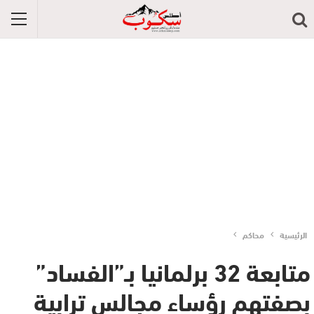
الرئيسية
محاكم
متابعة 32 برلمانيا بـ”الفساد”
بصفتهم رؤساء مجالس ترابية