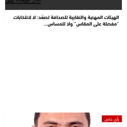
الهيئات المهنية والنقابية للصحافة تصعّد: لا لانتخابات
“مفصلة على المقاس” ولا للمساس…
رأي خاص