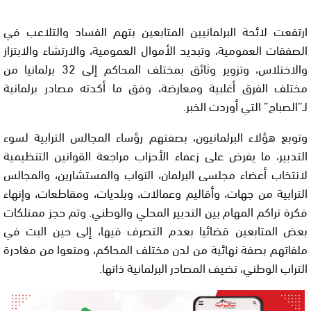
ارتفعت لائحة البرلمانيين المتابعين بتهم الفساد والتلاعب في
الصفقات العمومية، وتبديد الأموال العمومية، والارتشاء والابتزاز
والاختلاس، وتزوير وثائق بمختلف المحاكم إلى 32 برلمانيا من
مختلف الفرق أغلبية ومعارضة، وفق ما أكدته مصادر برلمانية
لـ”الصباح” التي أوردت الخبر.
وتوبع هؤلاء البرلمانيون، بصفتهم رؤساء المجالس الترابية لسوء
التدبير، ما يفرض على زعماء الأحزاب مراجعة القوانين التنظيمية
لانتخاب أعضاء مجلسى البرلمان، النواب والمستشارين، والمجالس
الترابية من جهات، وأقاليم وعمالات، وبلديات، ومقاطعات، وإنهاء
فكرة تراكم المهام بين التدبير المحلي والوطني. وتم حجز ممتلكات
بعض المتابعين قضائيا بعدم التصرف فيها، إلى حين البت في
ملفاتهم بصفة نهائية من لدن مختلف المحاكم، ومنعوا من مغادرة
التراب الوطني، تضيف المصادر البرلمانية ذاتها.