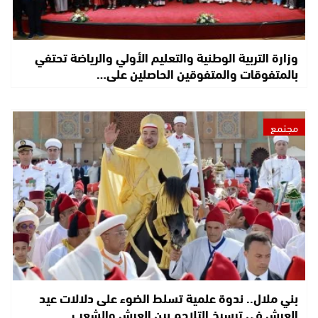
وزارة التربية الوطنية والتعليم الأولي والرياضة تحتفي
بالمتفوقات والمتفوقين الحاصلين على…
مجتمع
بني ملال.. ندوة علمية تسلط الضوء على دلالات عيد
العرش في ترسيخ التلاحم بين العرش والشعب…