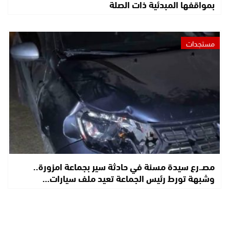
بمواقفها المبدئية ذات الصلة
مستجدات
مصـ.رع سيدة مسنة في حادثة سير بجماعة امزورة..
وشبهة تورط رئيس الجماعة تعيد ملف سيارات…