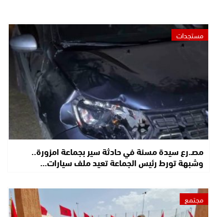
مستجدات
مصـ.رع سيدة مسنة في حادثة سير بجماعة امزورة..
وشبهة تورط رئيس الجماعة تعيد ملف سيارات…
مجتمع