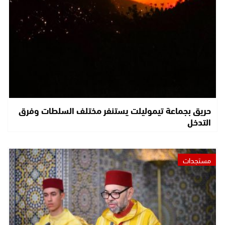
حريق بجماعة تيموليلت يستنفر مختلف السلطات وفرق
التدخل
مستجدات