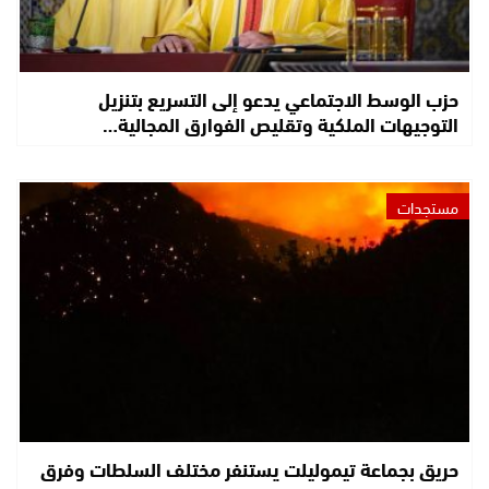
حزب الوسط الاجتماعي يدعو إلى التسريع بتنزيل
التوجيهات الملكية وتقليص الفوارق المجالية…
مستجدات
حريق بجماعة تيموليلت يستنفر مختلف السلطات وفرق