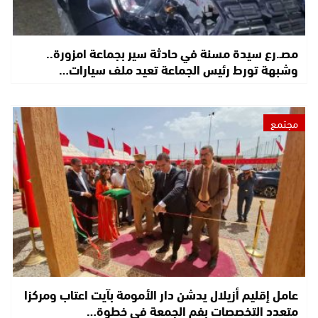
مصـ.رع سيدة مسنة في حادثة سير بجماعة امزورة..
وشبهة تورط رئيس الجماعة تعيد ملف سيارات…
مجتمع
عامل إقليم أزيلال يدشن دار الأمومة بآيت اعتاب ومركزا
متعدد التخصصات بفم الجمعة في خطوة…