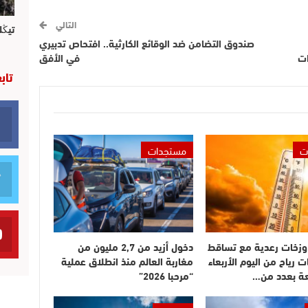
التالي
تيڭل
صندوق التضامن ضد الوقائع الكارثية.. افتحاص تدبيري
ات
في الأفق
تاب
ت
مستجدات
وزخات رعدية مع تساقط
دخول أزيد من 2,7 مليون من
ت رياح من اليوم الأربعاء
مغاربة العالم منذ انطلاق عملية
عة بعدد من…
“مرحبا 2026”