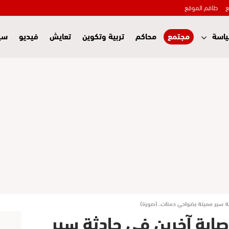
ع
طاقم الموقع
اسة
مجتمع
محاكم
تربية وتكوين
تعايش
فيديو
سي
 سير مميتة بضواحي دمنات..(صورة)
بة آخرين في حادثة سير