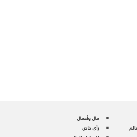
مال وأعمال
عالم
رأي خاص