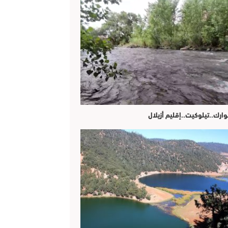
وارك..تيلوكيت..إقليم أزيلال