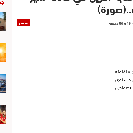
جد
.(صورة)
مجتمع
متفاوتة
لى مستوى
 بضواحي