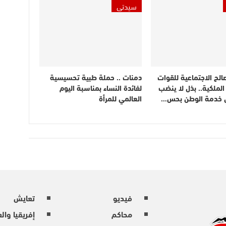
سيدتي
الح الاجتماعية للقوات
دمنات .. حملة طبية تحسيسية
لملكية.. بذل لا ينضب
لفائدة النساء بمناسبة اليوم
 خدمة الوطن بحس…
العالمي للمرأة
فيديو
تعايش
محاكم
إفريقيا وال