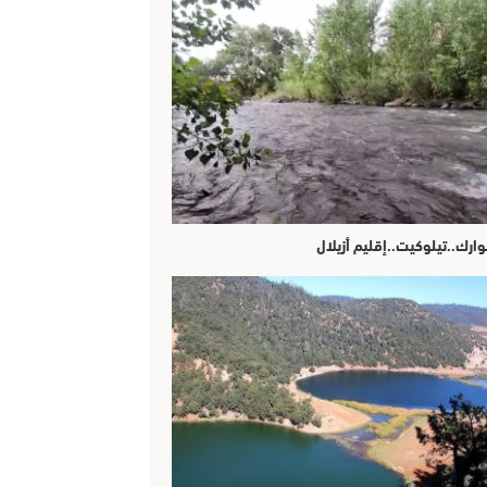
وارك..تيلوكيت..إقليم أزيلال