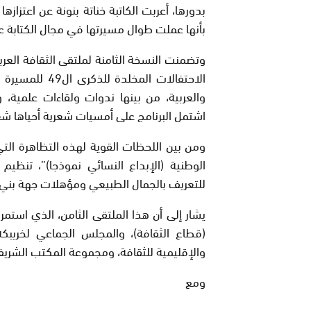
بدورها، أعربت الكاتبة خناتة بنونة عن اعتزاز
بأنها عملت طوال مسيرتها في مجال الكتابة عل
وتضمنت النسخة الثامنة لملتقى الثقافة العرب
الاحتفالات الم
والعربية، من بينها ندوات ولقاءات علمية،
اشتمل البرنامج على أمسيات شعرية أحياها شعرا
ومن بين اللحظات القوية لهذه التظاهرة التي
الوطنية (الإبداع النسائي نموذجا)”، تنظ
للتعريف بالجمال الطبيعي ومؤهلات جهة بني 
يشار إلى أن هذا الملتقى الثامن، الذي استمر
(قطاع الثقافة)، والمجلس الجماعي لخريبكة،
والإقليمية للثقافة، ومجموعة المكتب الشري
ومع