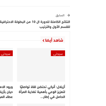
السابق
النتائج الكاملة للدورة ال 10 من البطولة الاحترافية
للقسم الأول والترتيب
شاهد أيضا
سيدتي
سيدتي
أزيلال: أنركي تحتضن لقاءً تواصليًا
ورود الامت
لتعزيز الوعي بأهمية تغذية المرأة
حيان بأزي
الحامل في إطار…
عطاء المر