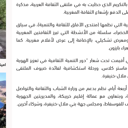
ها بالتكريم الذي حظيت به في ملتقى الثقافة العربية، مذكرة
ى الدفع بإشعاع الثقافة المغربية.
ية التي نظمها (منتدى الآفاق للثقافة والتنمية)، في سياق
خلدة للذكرى ال49 للمسيرة الخضراء، سلسلة من الأنشطة التي تبرز الثقافتين المغربية
 ومعرض تشكيلي، بالإضافة إلى عرض لأفلام مغربية. كما
ء بارزون.
 أقيمت تحت شعار “دور التنمية الثقافية في تعزيز الهوية
امين
يم ماستر كلاس، ورحلة استكشافية لفائدة ضيوف الملتقى
ملال-خنيفرة.
 أربعة أيام، نظم بدعم من وزارة الشباب والثقافة والتواصل
 وبتعاون مع عمالة إقليم خريبكة، والمديريتين الجهوية
ف للفوسفاط، ومجلس جهة بني ملال-خنيفرة، وشركاء آخرين.