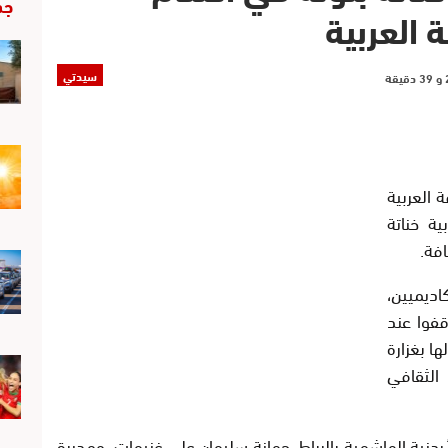
جد
 العربية
سيدتي
 العربية
ية خناتة
افة.
ديميين،
قفوا عند
ها بغزارة
الثقافي
دنية الهاشمية بالرباط، جمانة سليمان علي غنيمات، ومديرة