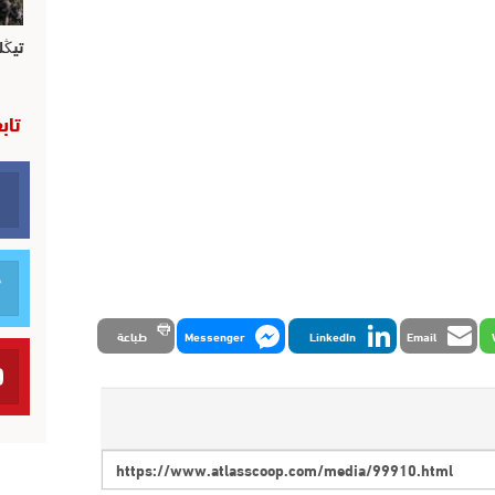
تيڭل
تاب
Email
LinkedIn
Messenger
طباعة