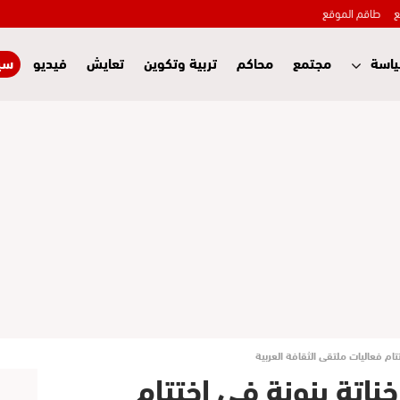
ع
طاقم الموقع
اسة
مجتمع
محاكم
تربية وتكوين
تعايش
فيديو
سي
تتام فعاليات ملتقى الثقافة العربية
 خناتة بنونة في اختتام