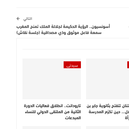
التالي
أسونسيون.. الرؤية الحكيمة لجلالة الملك تمنح المغرب
سمعة فاعل موثوق وذي مصداقية (جلسة نقاش)
سيدتي
نان تتفتح بثانوية جابر بن
تارودانت.. انطلاق فعاليات الدورة
لال… حين تكرّم المدرسة
الثانية من الملتقى الدولي للنساء
أة
المبدعات