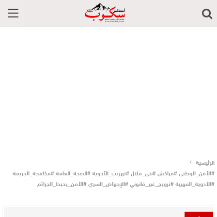
الرئيسية
#الأمن_الوطني #مراكش #بني_ملال #تهريب_الأدوية #الصحة_العامة #مكافحة_الجريمة
#الأدوية_المهربة #ترويج_غير_قانوني #الإجهاض_السري #الأمن_يحبط_الجرائم