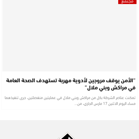
مجتمع
“الأمن يوقف مروجين لأدوية مهربة تستهدف الصحة العامة
في مراكش وبني ملال”
تمكنت عناصر الشرطة بكل من مراكش وبني ملال في عمليتين منفصلتين، جرى تنفيذهما
مساء اليوم الاثنين 17 مارس الجاري، من…