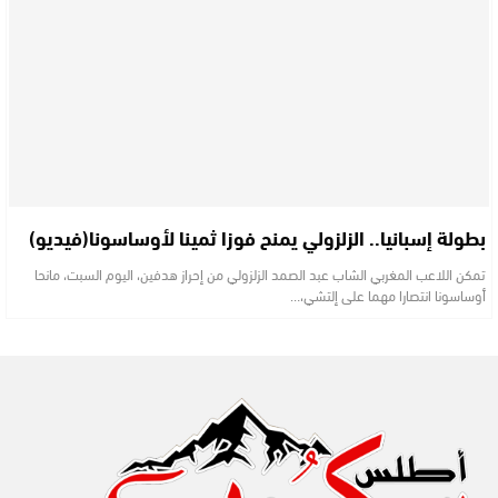
بطولة إسبانيا.. الزلزولي يمنح فوزا ثمينا لأوساسونا(فيديو)
تمكن اللاعب المغربي الشاب عبد الصمد الزلزولي من إحراز هدفين، اليوم السبت، مانحا
أوساسونا انتصارا مهما على إلتشي،…