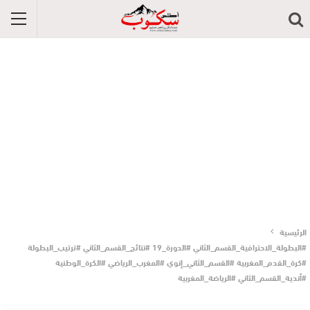
الرئيسية
#البطولة_الاحترافية_القسم_الثاني #الدورة_19 #نتائج_القسم_الثاني #ترتيب_البطولة
#كرة_القدم_المغربية #القسم_الثاني_إنوي #المغرب_الرياضي #الكرة_الوطنية
#أندية_القسم_الثاني #الرياضة_المغربية