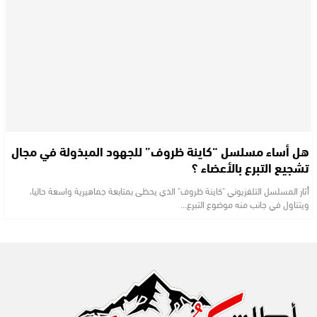
هل أساء مسلسل “كاينة ظروف” للجهود المبذولة في مجال
تشجيع التبرع بالأعضاء ؟
أثار المسلسل التلفزيوني "كاينة ظروف" الذي يحظى بمتابعة جماهيرية واسعة حاليا،
ويتناول في جانب منه موضوع التبرع…