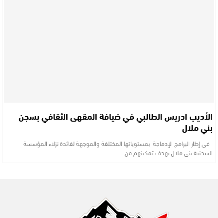
الأديب ادريس الطالبي في ضيافة المقهى الثقافي بسجن
بني ملال
في إطار البرامج الإدماجة بمستوياتها المختلفة والموجهة لفائدة نزلاء المؤسسة
السجنية بني ملال بهدف تمكينهم من…