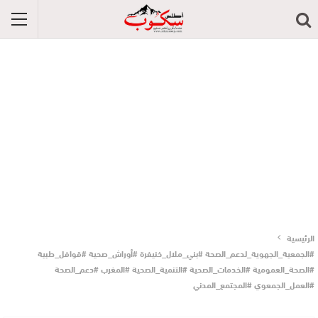
الرئيسية
#الجمعية_الجهوية_لدعم_الصحة #بني_ملال_خنيفرة #أوراش_صحية #قوافل_طبية
#الصحة_العمومية #الخدمات_الصحية #التنمية_الصحية #المغرب #دعم_الصحة
#العمل_الجمعوي #المجتمع_المدني