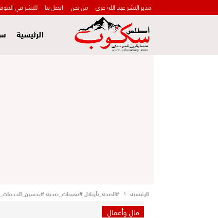
مدير النشر عبد الله عزي
من نحن
اتصل بنا
للنشر في الموق
الرئيسية
سي
الرئيسية
#الصحة_بأزيلال #تعيينات_صحية #تحسين_الخدمات_ال
مال وأعمال