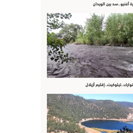
ة أغنبو..سد بين الويدان
وارك..تيلوكيت..إقليم أزيلال