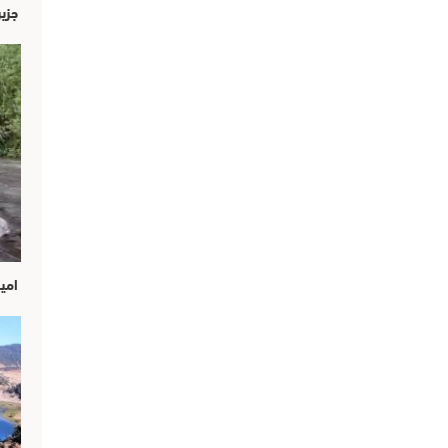
جزير
امين