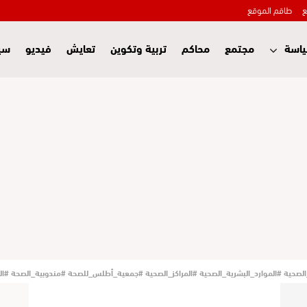
ع
طاقم الموقع
اسة
مجتمع
محاكم
تربية وتكوين
تعايش
فيديو
سي
صحية #الموارد_البشرية_الصحية #المراكز_الصحية #جمعية_أطلس_للصحة #مندوبية_الصحة #الر