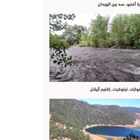
ة أغنبو..سد بين الويدان
وارك..تيلوكيت..إقليم أزيلال