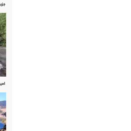
جزير
امين