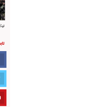
تيڭ
تاب