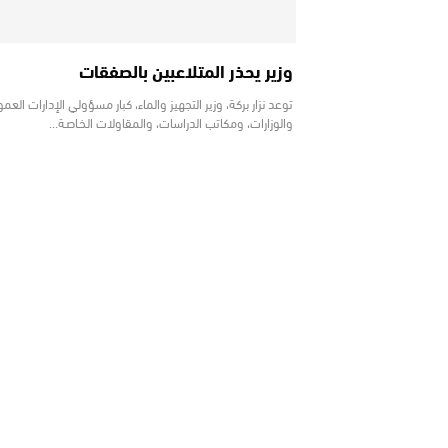
وزير يحذر المتلاعبين بالصفقات
توعد نزار بركة، وزير التجهيز والماء، كبار مسؤولي الإدارات العم
والوزارات، ومكاتب الدراسات، والمقاولات الـخـاصـة…