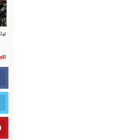
تيڭ
تاب