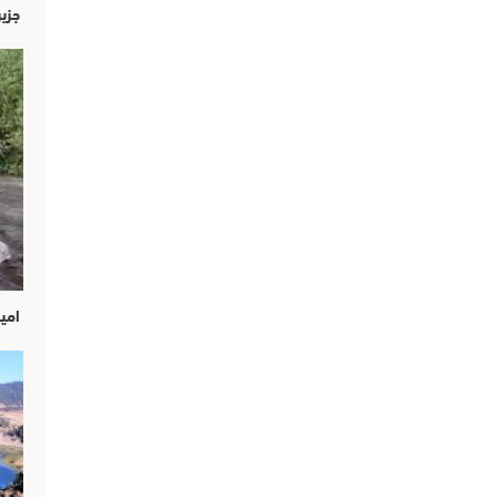
جزير
امين