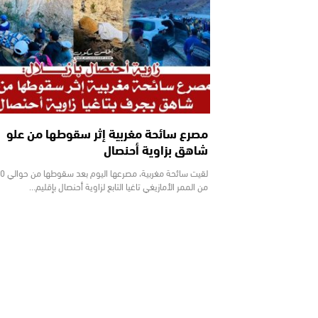
مصرع سائحة مغربية إثر سقوطها من علو
شاهق بزاوية أحنصال
من الممر الأمازيغي تاغيا التابع لزاوية أحنصال بإقليم…