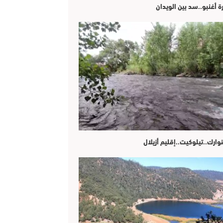
ة أغنبو..سد بين الويدان
وارك..تيلوكيت..إقليم أزيلال