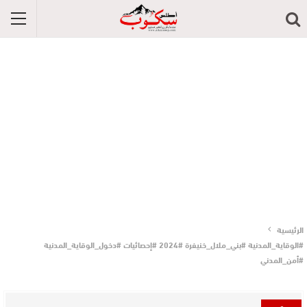
الرئيسية
#الوقاية_المدنية #بني_ملال_خنيفرة #2024 #إحصائيات #دخول_الوقاية_المدنية
#أمن_المدني