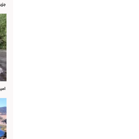
جزير
امين