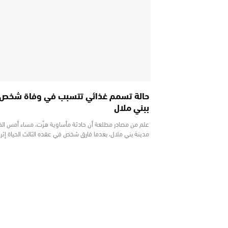
حالة تسمم غذائي تتسبب في وفاة شخص
ببني ملال
علم من مصادر مطلعة أن حادثة مأساوية هزّت، مساء أمس ا
مدينة بني ملال، بعدما فارق شخص في عقده الثالث الحياة إثر