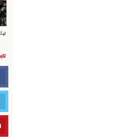
تيڭ
تاب