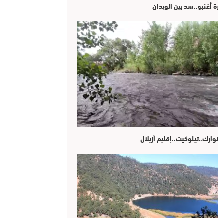
ة أغنبو..سد بين الويدان
وارك..تيلوكيت..إقليم أزيلال