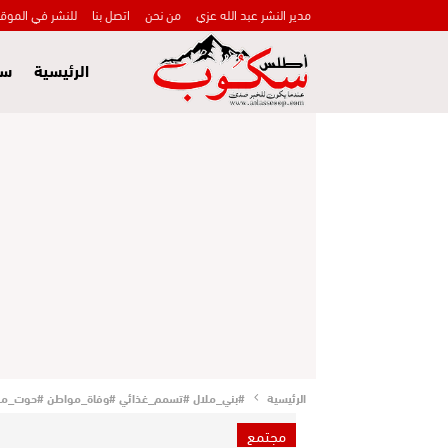
مدير النشر عبد الله عزي
من نحن
اتصل بنا
للنشر في الموق
الرئيسية
سي
الرئيسية
#بني_ملال #تسمم_غذائي #وفاة_مواطن #حوت_مقلي
مجتمع