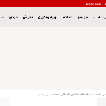
ع
طاقم الموقع
اسة
مجتمع
محاكم
تربية وتكوين
تعايش
فيديو
سي
 #السلامة_الغذائية #الأمن_الغذائي #مطاعم_بني_ملال