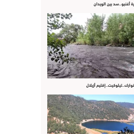
ة أغنبو..سد بين الويدان
وارك..تيلوكيت..إقليم أزيلال