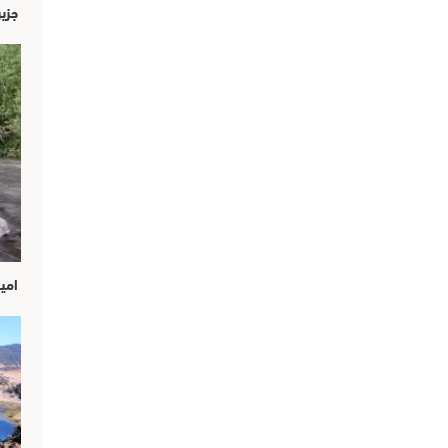
جزير
امين