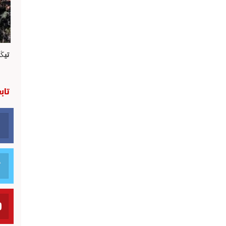
تيڭ
تاب