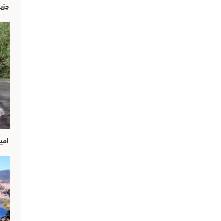
جزير
امين