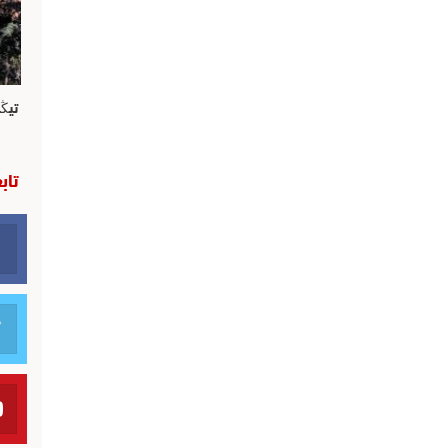
تيڭ
تاب