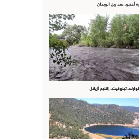
ة أغنبو..سد بين الويدان
وارك..تيلوكيت..إقليم أزيلال