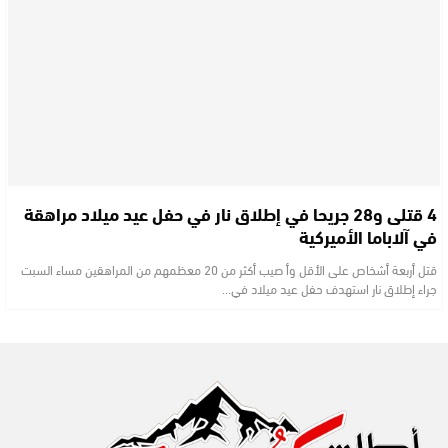
4 قتلى و28 جريحا في إطلاق نار في حفل عيد ميلاد مراهقة
في آلاباما الأميركية
قتل أربعة أشخاص على الأقل وأ صيب أكثر من 20 معظمهم من المراهقين مساء السبت
جراء إطلاق نار استهدف حفل عيد ميلاد في…