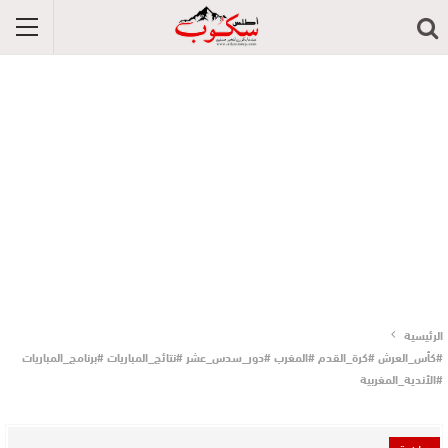
الرئيسية
#كأس_العرش #كرة_القدم #المغرب #دور_سدس_عشر #نتائج_المباريات #برنامج_المباريات
#الأندية_المغربية