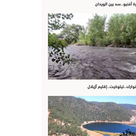
ة أغنبو..سد بين الويدان
وارك..تيلوكيت..إقليم أزيلال