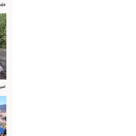
جزير
امين