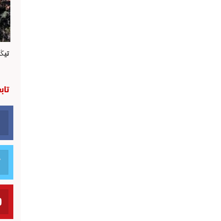
تيڭ
تاب