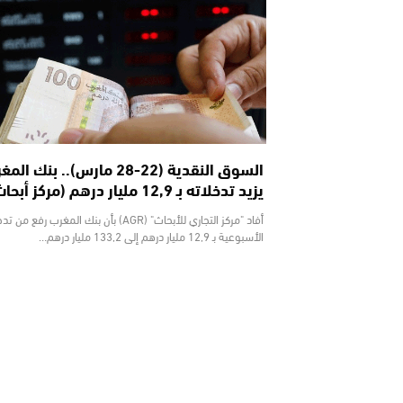
السوق النقدية (22-28 مارس).. بنك ا
يزيد تدخلاته بـ 12,9 مليار درهم (مركز أبحاث)
أفاد "مركز التجاري للأبحاث" (AGR) بأن بنك المغرب رفع م
الأسبوعية بـ 12,9 مليار درهم إلى 133,2 مليار درهم…