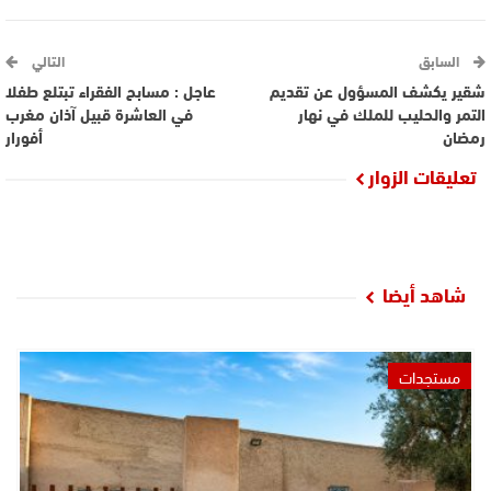
السابق
التالي
شقير يكشف المسؤول عن تقديم
عاجل : مسابح الفقراء تبتلع طفلا
التمر والحليب للملك في نهار
في العاشرة قبيل آذان مغرب
رمضان
أفورار
تعليقات الزوار
شاهد أيضا
مستجدات