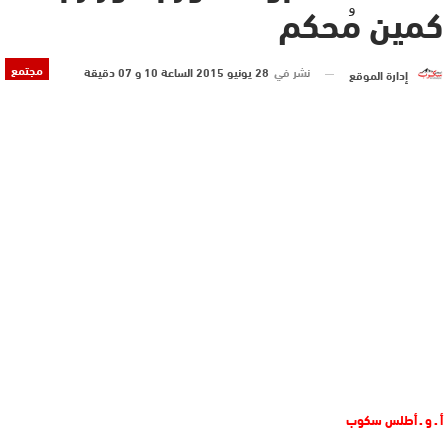
كمين مُحكم
مجتمع
نشر في
28 يونيو 2015 الساعة 10 و 07 دقيقة
إدارة الموقع
أ ـ و ـ أطلس سكوب