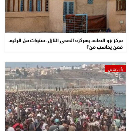
مركز بزو الصاعد ومركزه الصحي النازل: سنوات من الركود
فمن يحاسب من؟
رأي خاص