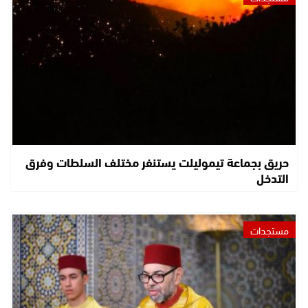
حريق بجماعة تيموليلت يستنفر مختلف السلطات وفرق
التدخل
مستجدات