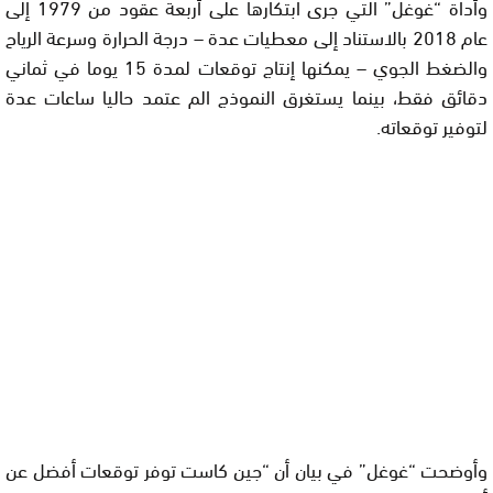
وأداة “غوغل” التي جرى ابتكارها على أربعة عقود من 1979 إلى
عام 2018 بالاستناد إلى معطيات عدة – درجة الحرارة وسرعة الرياح
والضغط الجوي – يمكنها إنتاج توقعات لمدة 15 يوما في ثماني
دقائق فقط، بينما يستغرق النموذج الم عتمد حاليا ساعات عدة
لتوفير توقعاته.
وأوضحت “غوغل” في بيان أن “جين كاست توفر توقعات أفضل عن