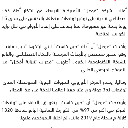
أعلنت شركة “غوغل” الأميركية الأربعاء عن ابتكار أداة ذكاء
اصطناعي قادرة على توفير توقعات متعلقة بالطقس على مدى 15
يوما بدقة غير مسبوقة، مما يساعد على إنقاذ الأرواح في ظل تزايد
الكوارث المناخية.
وأكدت “غوغل” أن أداة “جين كاست” التي ابتكرها “ديب مايند”،
وهو مختبر متخصص بالأبحاث المرتبطة بالذكاء الاصطناعي والتابع
للشركة التكنولوجية الكبرى، أظهرت “قدرات تنبؤية أفضل” من
النموذج المرجعي الحالي.
وحاليا، يصدر المركز الأوروبي للتنبؤات الجوية المتوسطة المدى،
توقعات لـ35 دولة وي عتبر معيارا عالميا للدقة في هذا المجال.
وأوضحت “غوغل” أن “جين كاست” يتفو ق بالدقة على توقعات
المركز في أكثر من 97% من الكوارث المناخية البالغ عددها 1320
كارثة م سجلة عام 2019 والتي تم اختبار النموذجين عليها.