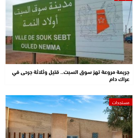
جريمة مروعة تهز سوق السبت.. قتيل وثلاثة جرحى في
عراك دام
مستجدات