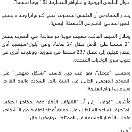
أحوال الطقس اليومية والظواهر المتطرفة لـ15 يوما مسبقا”.
يحذ ر العلماء من أن الطقس المتطرف أصبح أكثر تواترا وحد ة بسبب
التغير المناخي الناجم عن الأنشطة البشرية.
وخلال الصيف الفائت، تسببت موجة حر مفاجئة في المغرب بمقتل
21 شخصا على الأقل خلال 24 ساعة. وفي أيلول/سبتمبر، أدى
إعصار هيلين إلى مقتل 237 شخصا في فلوريدا وولايات أخرى في
جنوب شرق الولايات المتحدة.
وبحسب “غوغل”، تفو قت جين كاست “بشكل منهجي” على
النموذج المرجعي الحالي في التنبؤ بالحر الشديد والبرد القارص
وسرعات الرياح العنيفة.
وأشارت “غوغل” إلى أن “التنبؤات الأكثر دقة لمخاطر الطقس
المتطرف تساعد السلطات على حماية أعداد إضافية من الأشخاص،
وتجنب الأضرار الجسيمة في الممتلكات وتوفير المال”.
أ ف ب