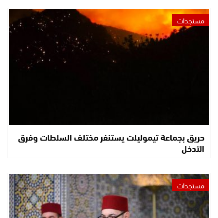
مستجدات
حريق بجماعة تيموليلت يستنفر مختلف السلطات وفرق
التدخل
مستجدات