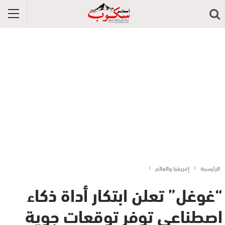
الرئيسية
إفريقيا والعالم
“غوغل” تعلن ابتكار أداة ذكاء
اصطناعي توفر توقعات جوية