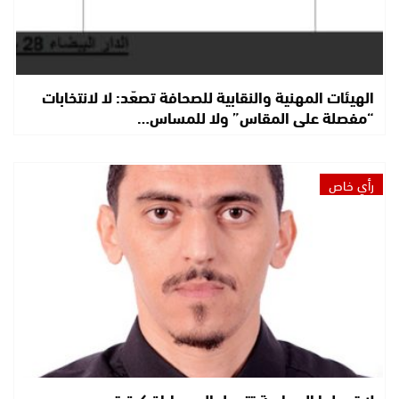
الهيئات المهنية والنقابية للصحافة تصعّد: لا لانتخابات
“مفصلة على المقاس” ولا للمساس…
رأي خاص
لا تجعلوا السياسة تتحول إلى مباراة كرة قدم.