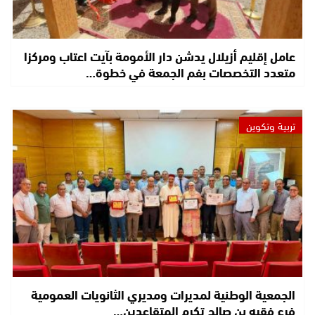
عامل إقليم أزيلال يدشن دار الأمومة بآيت اعتاب ومركزا
متعدد التخصصات بفم الجمعة في خطوة…
تربية وتكوين
الجمعية الوطنية لمديرات ومديري الثانويات العمومية
فرع فقيه بن صالح تكرم المتقاعدين…