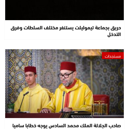
حريق بجماعة تيموليلت يستنفر مختلف السلطات وفرق
التدخل
مستجدات
صاحب الجلالة الملك محمد السادس يوجه خطابا ساميا