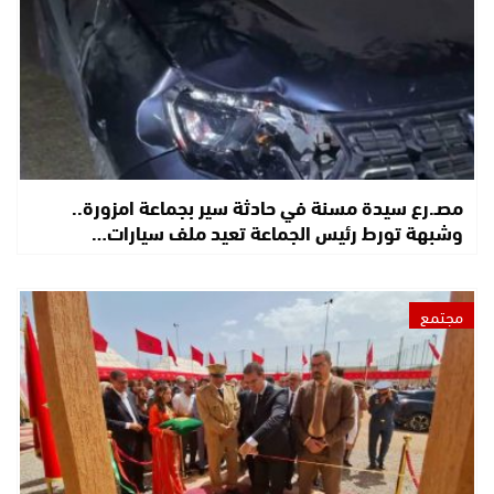
مصـ.رع سيدة مسنة في حادثة سير بجماعة امزورة..
وشبهة تورط رئيس الجماعة تعيد ملف سيارات…
مجتمع