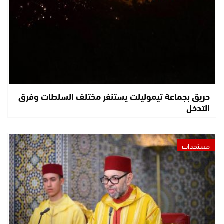
حريق بجماعة تيموليلت يستنفر مختلف السلطات وفرق
التدخل
مستجدات