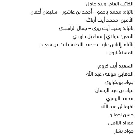
الكاتب العام: وليد عادل
نائباه: محمد باحمو – أحمد بن عاشور – سليمان أعفان
الأمين: محمد أيت أزناݣ
نائباه: رشيد أيت زيري – جمال الراشدي
المقرر: مولاي إسماعيل داودي
نائباه: إلياس عاريب – عبد اللطيف أيت بن سعيد
المستشارون:
السعيد أيت كروم
الدهابي مولاي عبد اللّه
جواد بوبكراوي
عياد بن عبد الرحمان
محمد الزويري
افرماش عبد اللّه
حسن احمازو
موراد الناهي
جواد بشار