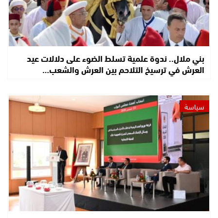
بني ملال.. ندوة علمية تسلط الضوء على دلالات عيد
العرش في ترسيخ التلاحم بين العرش والشعب…
سياسة