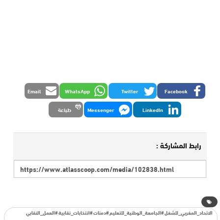
Email
WhatsApp
Twitter
Facebook
LinkedIn
Messenger
طباعة
رابط المشاركة :
الاتحاد_المغربي_للشغل #الجامعة_الوطنية_للتعليم #دمنات #انتخابات_نقابية #العمل_النقابي