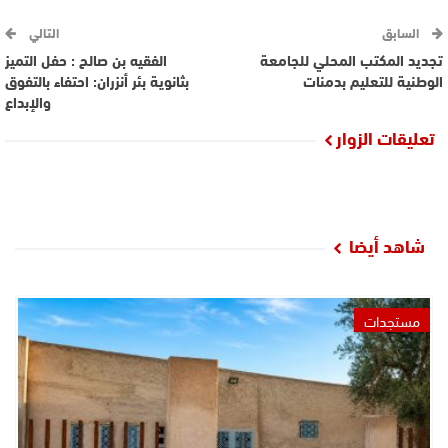
السابق
التالي
تجديد المكتب المحلي للجامعة
الفقيه بن صالح : حفل التميز
الوطنية للتعليم بدمنات
بثانوية بئر أنزران: احتفاء بالتفوق
والإبداع
تعليقات الزوار
شاهد أيضا
مستجدات