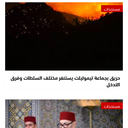
مستجدات
حريق بجماعة تيموليلت يستنفر مختلف السلطات وفرق
التدخل
مستجدات