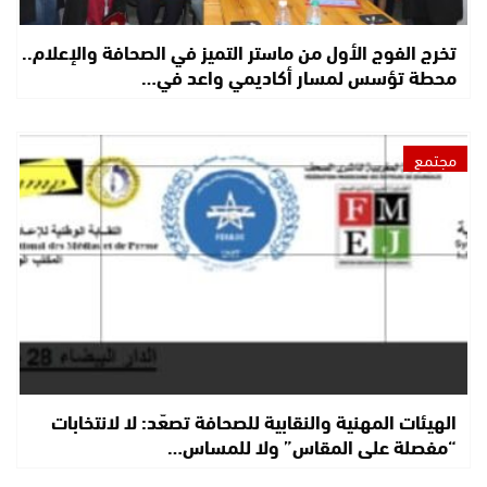
تخرج الفوج الأول من ماستر التميز في الصحافة والإعلام..
محطة تؤسس لمسار أكاديمي واعد في…
مجتمع
الهيئات المهنية والنقابية للصحافة تصعّد: لا لانتخابات
“مفصلة على المقاس” ولا للمساس…