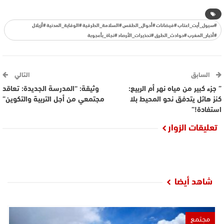
#سيول_أيت_اعتاب #فيضانات #أحوال_الطقس #السلامة_الطرقية #الوقاية_المدنية #أزيلال
#أخبار_المغرب #حوادث_الطرق #تحذيرات_الأرصاد #نجاة_بأعجوبة
السابق
التالي
” جزء كبير من مياه نهر أم الربيع:
وثيقة: “المدرسة الجديدة: تعاقد
كنز هائل يتدفق نحو المحيط بلا
مجتمعي من أجل التربية والتكوين”
استفادة!”
تعليقات الزوار
شاهد أيضا
مجتمع