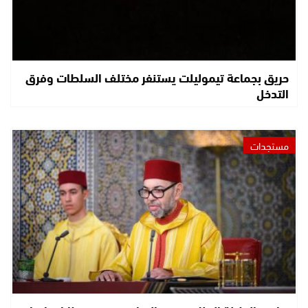
حريق بجماعة تيموليلت يستنفر مختلف السلطات وفرق
التدخل
مستجدات