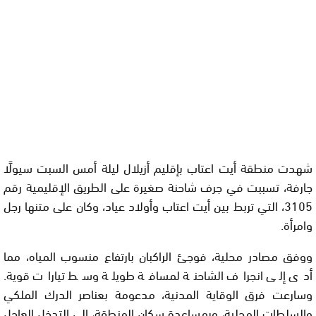
شهدت منطقة أيت اعتاب بإقليم أزيلال ليلة أمس السبت سيولًا
جارفة، تسببت في جرف شاحنة صغيرة على الطريق الإقليمية رقم
3105، التي تربط بين أيت اعتاب وأولاد عياد، وكان على متنها رجل
وامرأة.
ووفق مصادر محلية، فوجئ الراكبان بارتفاع منسوب المياه، مما
أدى إلى انجراف الشاحنة لمسافة طويلة وسط تيارات قوية.
وسارعت فرق الوقاية المدنية، مدعومة بعناصر الدرك الملكي
والسلطات المحلية، وبمساعدة سكان المنطقة، إلى التدخل العاجل