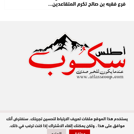
فرع فقيه بن صالح تكرم المتقاعدين…
يستخدم هذا الموقع ملفات تعريف الارتباط لتحسين تجربتك. سنفترض أنك
مدير النشر : عبد الله عزي / جميع الحقوق
محفوظة © 2026
موافق على هذا ، ولكن يمكنك إلغاء الاشتراك إذا كنت ترغب في ذلك.
موافق
المزيد
تصميم وبرمجة