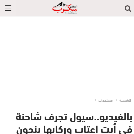
الرئيسية
مستجدات
بالفيديو..سيول تجرف شاحنة
في أيت اعتاب وركابها ينجون