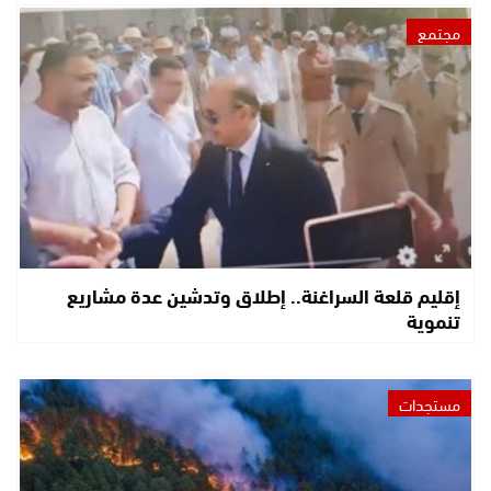
مجتمع
إقليم قلعة السراغنة.. إطلاق وتدشين عدة مشاريع
تنموية
مستجدات