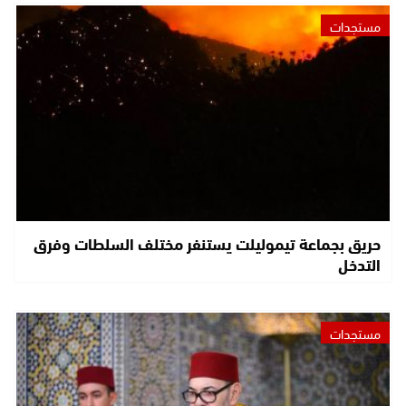
مستجدات
حريق بجماعة تيموليلت يستنفر مختلف السلطات وفرق
التدخل
مستجدات