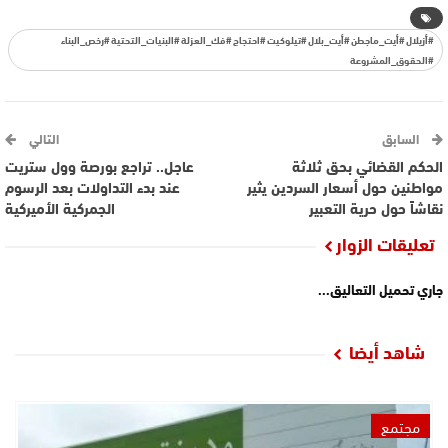
#أزيلال #أيت_ماجطن #أيت_بلال #تيلوكيت #احتجاج #فك_العزلة #البنيات_التحتية #رخص_البناء
#الحقوق_المشروعة
السابق
التالي
الحكم القضائي بحق ثلاثة
عاجل.. تراجع بورصة وول ستريت
مواطنين حول أسعار السردين يثير
عند بدء التداولات بعد الرسوم
نقاشاً حول حرية التعبير
الجمركية الأميركية
تعليقات الزوار
جاري تحميل التعاليق...
شاهد أيضا
مجتمع