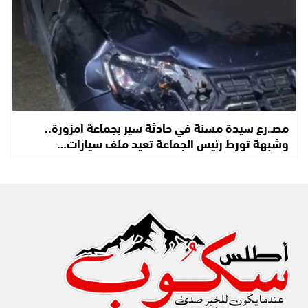
مصـ.رع سيدة مسنة في حادثة سير بجماعة امزورة..
وشبهة تورط رئيس الجماعة تعيد ملف سيارات…