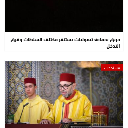
حريق بجماعة تيموليلت يستنفر مختلف السلطات وفرق
التدخل
مستجدات