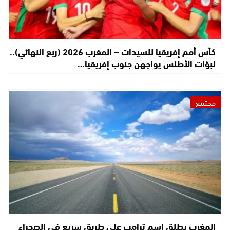
كأس أمم إفريقيا للسيدات – المغرب 2026 (ربع النهائي)..
لبؤات الأطلس يواجهن جنوب إفريقيا…
مجتمع
المغرب يطلق اسم ترامب على طريق سريع في الصحراء