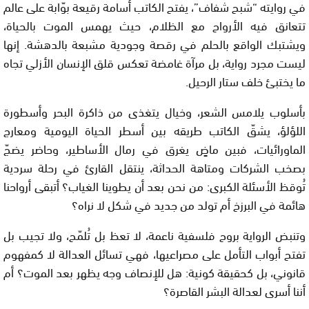
في روايته “شبح شفاف”، يفتح الكاتب أسامة رقيعة بوّابة على عالم
تتعانق فيه الأرواح مع الظلام، حيث يهمس الموت بالحياة،
ويشتبك الواقع بالحلم في رقصة وجودية مشبعة بالدهشة. إنها
ليست مجرد رواية، بل مرآة غامضة تعكس قلق الإنسان الأزلي تجاه
ما يختبئ خلف ستار الرحيل.
بأسلوب يلامس الشعر، وخيال يتغذى من ذاكرة البحر وأسطورة
اللؤلؤ، يشقّ الكاتب طريقه بين أسطر الحياة اليومية ومعارج
الماورائيات، فبين ماضٍ يغرق في رمال الأساطير، وحاضر يضجّ
بصخب الشركات ومتاهة الحداثة، ينتقل القارئ في رحلة سردية
تُوقظ الأسئلة الكبرى: من نحن بعد أن يطوينا الغياب؟ أتبقى أرواحنا
هائمة في البرزخ أم تولد من جديد في شكل لا نراه؟
وتنبض الرواية بروح فلسفية ناعمة، لا تعظ بل تُلمّح، ولا تجيب بل
تفتح أبواب التأمل على مصراعيها، فهي تسائل العدالة لا كمفهوم
قانوني، بل كحقيقة كونية: هل للإنصاف وجه يظهر بعد الموت؟ أم
أننا أسرى لعدالة البشر القاصرة؟