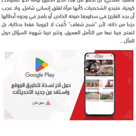
كونية، فتبدو الشخصيات كأنها مرآة لقلق إنساني شامل، ولا عجب
أن يجد القارئ في سطورها صوته الخاص، أو يلمح في وجوه أبطالها
جزءا من ذاته، لأن “شبح شفاف” كُتبت لا لتروينا فقط بحكاية، بل
لتفتح فينا نبعا من التأمل العميق، وتثير فينا شهوة السؤال حول
المآل…