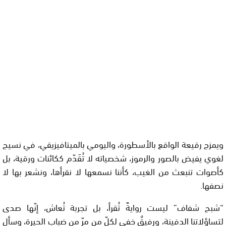
ويمزج رقيعة الواقع بالأسطورة، واليومي بالميتافيزيقي، في نسيج
لغوي يفيض بالصور والرموز، شخصياته لا تُقَدّم ككائنات ورقية، بل
كأصوات تنبعث من الغيب، كأننا نسمعها لا نقرأها، ونشعر بها لا
نصفها.
“شبح شفاف” ليست روايةً تُقرأ، بل تجربة تُعاش، إنّها صدى
لتساؤلاتنا الدفينة، ورفيقٌ خفي لكلّ من مرّ من ضباب الحيرة، وسأل