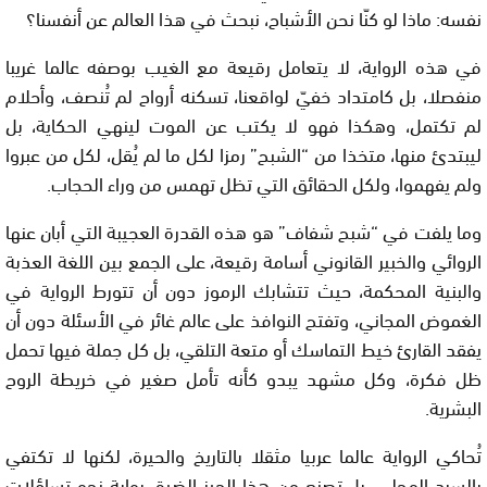
نفسه: ماذا لو كنّا نحن الأشباح، نبحث في هذا العالم عن أنفسنا؟
في هذه الرواية، لا يتعامل رقيعة مع الغيب بوصفه عالما غريبا
منفصلا، بل كامتداد خفيّ لواقعنا، تسكنه أرواح لم تُنصف، وأحلام
لم تكتمل، وهكذا فهو لا يكتب عن الموت لينهي الحكاية، بل
ليبتدئ منها، متخذا من “الشبح” رمزا لكل ما لم يُقل، لكل من عبروا
ولم يفهموا، ولكل الحقائق التي تظل تهمس من وراء الحجاب.
وما يلفت في “شبح شفاف” هو هذه القدرة العجيبة التي أبان عنها
الروائي والخبير القانوني أسامة رقيعة، على الجمع بين اللغة العذبة
والبنية المحكمة، حيث تتشابك الرموز دون أن تتورط الرواية في
الغموض المجاني، وتفتح النوافذ على عالم غائر في الأسئلة دون أن
يفقد القارئ خيط التماسك أو متعة التلقي، بل كل جملة فيها تحمل
ظل فكرة، وكل مشهد يبدو كأنه تأمل صغير في خريطة الروح
البشرية.
تُحاكي الرواية عالما عربيا مثقلا بالتاريخ والحيرة، لكنها لا تكتفي
بالسرد المحلي، بل تصنع من هذا الحيز الضيق بوابة نحو تساؤلات