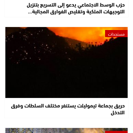
حزب الوسط الاجتماعي يدعو إلى التسريع بتنزيل
التوجيهات الملكية وتقليص الفوارق المجالية…
مستجدات
حريق بجماعة تيموليلت يستنفر مختلف السلطات وفرق
التدخل