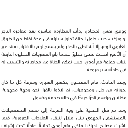
ووفق نفس المصادر، بدأت المطاردة مباشرة بعد مغادرة التاجر
لواويزغت، حيث حاول الجناة تجاوز سيارته في عدة نقاط من الطريق
الغابوي الوعر، إلا أنه تحلى بالحذر ولم يسمح لهم بالاقتراب منه. غير
أن الأمور اتخذت منحى خطيرًا عندما بلغ المنعرجات الخطيرة التابعة
لتراب جماعة فم أودي، حيث تمكن الجناة من محاصرته والتسبب له
في حادثة سير مروعة.
وبعد الحادث، قام المعتدون بتكسير السيارة وسرقة كل ما كان
بحوزته من حلي ومجوهرات، ثم لاذوا بالفرار نحو وجهة مجهولة،
مخلفين وراءهم تاجرًا جريحًا في حالة صدمة وذهول.
وقد تم نقل الضحية على وجه السرعة إلى قسم المستعجلات
بالمستشفى الجهوي ببني ملال لتلقي العلاجات الضرورية، فيما
باشرت مصالح الدرك الملكي بفم أودي تحقيقًا عاجلًا تحت إشراف