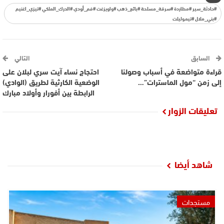
#حادثة_سير #مطاردة #سرقة_مسلحة #بائع_ذهب #واويزغت #فم_أودي #الدرك_الملكي #تيزي_اغنيم
#بني_ملال #تيموليلت
السابق
التالي
قراءة متواضعة في أسباب وصولنا
احتجاج نساء آيت سري لبلان على
إلى زمن “مول الماسترات”…
الوضعية الكارثية لطريق (الوادي)
الرابطة بين أفورار وأولاد مبارك
تعليقات الزوار
شاهد أيضا
مستجدات