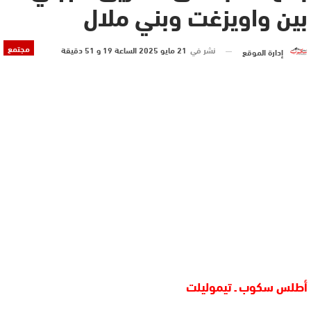
بين واويزغت وبني ملال
مجتمع
نشر في
21 مايو 2025 الساعة 19 و 51 دقيقة
إدارة الموقع
أطلس سكوب ـ تيموليلت