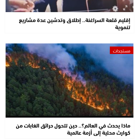
إقليم قلعة السراغنة.. إطلاق وتدشين عدة مشاريع
تنموية
مستجدات
ماذا يحدث في العالم؟.. حين تتحول حرائق الغابات من
كوارث محلية إلى أزمة عالمية