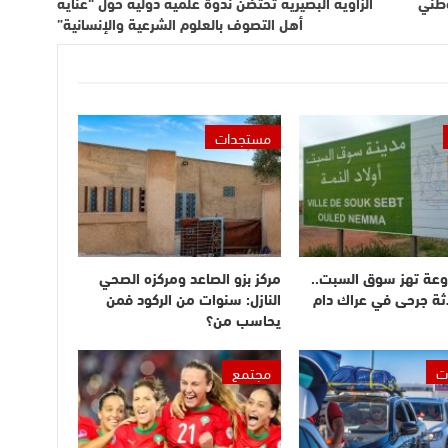
وطني
الزاوية البصيرية تحتضن ندوة علمية دولية حول “عناية
أهل التصوف بالعلوم الشرعية والإنسانية”
مستجدات
وعة تهز سوق السبت..
مركز بزو الصاعد ومركزه الصحي
ثة جرحى في عراك دام
النازل: سنوات من الركود فمن
يحاسب من؟
ت
مجتمع