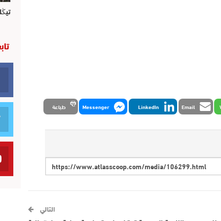
تيڭل
تاب
Email
LinkedIn
Messenger
طباعة
التالي