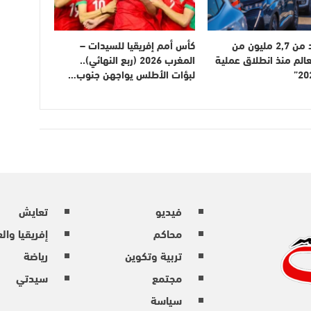
دخول أزيد من 2,7 مليون من
كأس أمم إفريقيا للسيدات –
عالم منذ انطلاق عملية
المغرب 2026 (ربع النهائي)..
لبؤات الأطلس يواجهن جنوب…
فيديو
تعايش
محاكم
إفريقيا وال
تربية وتكوين
رياضة
مجتمع
سيدتي
سياسة