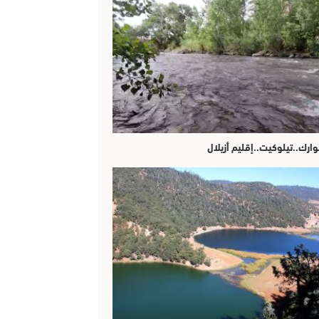
وارك..تيلوكيت..إقليم أزيلال