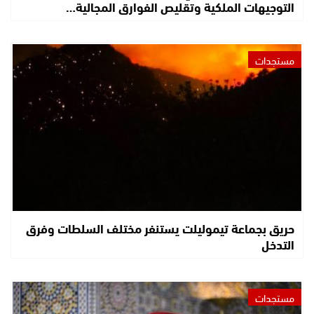
التوجيهات الملكية وتقليص الفوارق المجالية…
مستجدات
حريق بجماعة تيموليلت يستنفر مختلف السلطات وفرق
التدخل
مستجدات