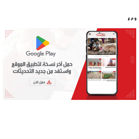
و م ع