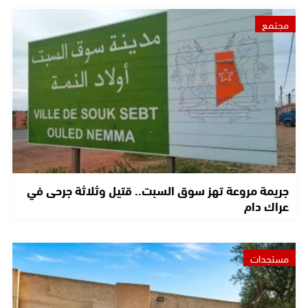
مجتمع
جريمة مروعة تهز سوق السبت.. قتيل وثلاثة جرحى في
عراك دام
مستجدات