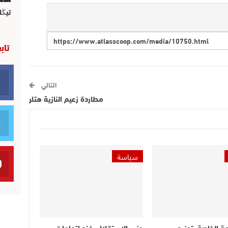
تيڭل
تاب
التالي
مطاردة زعيم النازية هتلر
سياسة
عة الخاصة بتوزيع
حزب الاستقلال يفند اتهامات