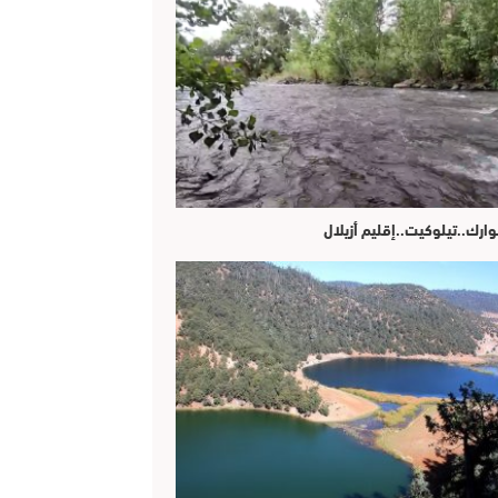
وارك..تيلوكيت..إقليم أزيلال