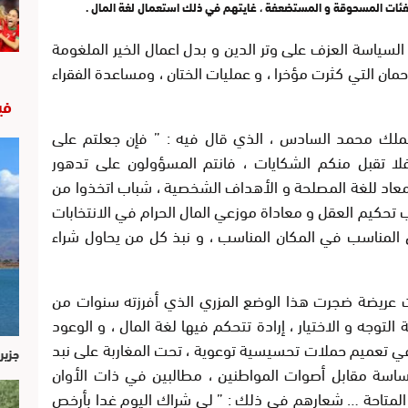
ئات المسحوقة و المستضعفة ، غايتهم في ذلك استعمال لغة المال .
السياسة العزف على وتر الدين و بدل اعمال الخير الملغومة
مان التي كثرت مؤخرا ، و عمليات الختان ، ومساعدة الفقراء
في
الملك محمد السادس ، الذي قال فيه : ” فإن جعلتم على
 تقبل منكم الشكايات ، فانتم المسؤولون على تدهور
معاد للغة المصلحة و الأهداف الشخصية ، شباب اتخذوا من
تحكيم العقل و معاداة موزعي المال الحرام في الانتخابات
 المناسب في المكان المناسب ، و نبذ كل من يحاول شراء
عريضة ضجرت هذا الوضع المزري الذي أفرزته سنوات من
لتوجه و الاختيار ، إرادة تتحكم فيها لغة المال ، و الوعود
في تعميم حملات تحسيسية توعوية ، تحت المغاربة على نبد
جزير
اسة مقابل أصوات المواطنين ، مطالبين في ذات الأوان
المتاحة … شعارهم في ذلك : ” لي شراك اليوم غدا بأرخص