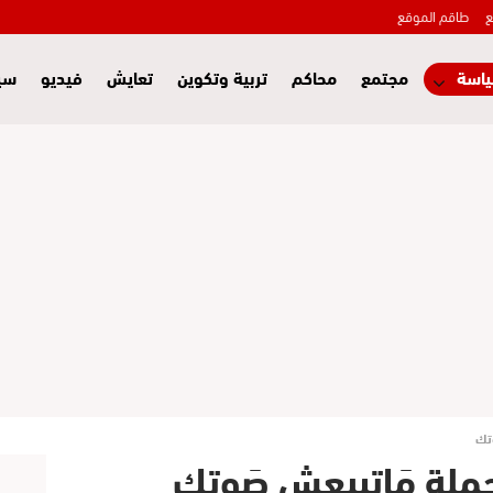
ع
طاقم الموقع
اسة
مجتمع
محاكم
تربية وتكوين
تعايش
فيديو
سي
تك
ملة مَاتبيعش صَوتك