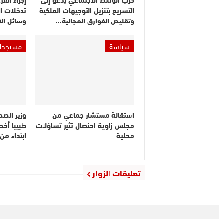
التسريع بتنزيل التوجيهات الملكية
تدخلات ا
وتقليص الفوارق المجالية…
وسائل ال
سياسة
مستجدا
استقالة مستشار جماعي من
مجلس زاوية احنصال تثير تساؤلات
طبيبا أخص
محلية
ابتداء م
تعليقات الزوار