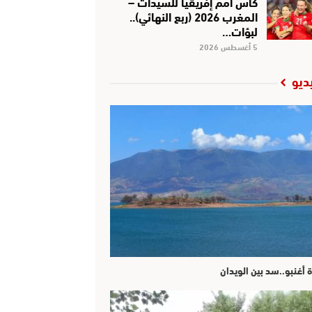
كأس أمم إفريقيا للسيدات –
المغرب 2026 (ربع النهائي)..
لبؤات…
5 أغسطس 2026
ديو
ة أغنبو..سد بين الويدان