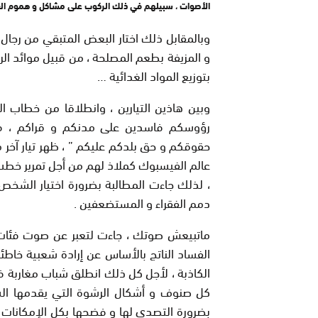
الأصوات ، سبيلهم في ذلك الركوب على مشاكل و هموم الف
وبالمقابل ذلك اختار البعض المتبقي من رجال 
و المزيفة بطعم المصلحة ، من قبيل موائد الرح
بتوزيع المواد الغدائية …
وبين هاذين التيارين ، وانطلاقا من خطاب 
رؤوسكم فاسدين على مدنكم و قراكم ، فلا
حقوقكم و حق بلدكم عليكم ” ، ظهر تيار آخر 
عالم الفيسبوك كملاذ لهم من أجل تمرير خطب 
، لذلك جاءت المطالبة بضرورة اختيار الشخص
دمم الفقراء و المستضعفين .
ماتبيعش صوتك ، جاءت لتعبر عن صوت فئات 
الفساد الناتج بالأساس عن إرادة شعبية خاطئة ا
الكاذبة ، لأجل كل ذلك انطلق شباب مغاربة 
كل صنوف و أشكال الرشوة التي يقدمها الس
بضرورة التصدي لها و فضحها بكل الإمكانات 