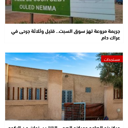
جريمة مروعة تهز سوق السبت.. قتيل وثلاثة جرحى في
عراك دام
مستجدات
مركز بزو الصاعد ومركزه الصحي النازل: سنوات من الركود