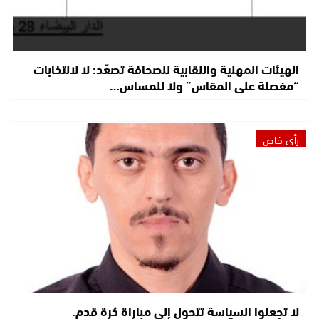
الهيئات المهنية والنقابية للصحافة تصعّد: لا لانتخابات
“مفصلة على المقاس” ولا للمساس…
رأي خاص
لا تجعلوا السياسة تتحول إلى مباراة كرة قدم.