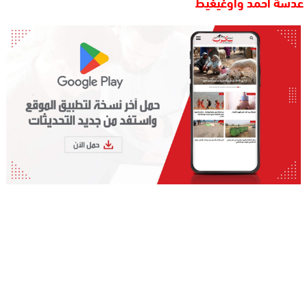
عدسة احمد واوغيغيط