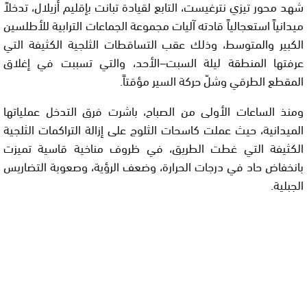
شهد محور تيزي نترغيست، التابع لقيادة تبانت بإقليم أزيلال، تدخلاً
ميدانياً استعجالياً قادته آليات مجموعة الجماعات الترابية للأطلسين
الكبير والمتوسط، وذلك عقب التساقطات الثلجية الكثيفة التي
عرفتها المنطقة ليلة السبت–الأحد، والتي تسببت في إغلاق
المقطع الطرقي وشلّ حركة السير مؤقتاً.
ومنذ الساعات الأولى من الصباح، باشرت فرق التدخل عملياتها
الميدانية، حيث عملت كاسحات الثلوج على إزالة التراكمات الثلجية
الكثيفة التي غطت الطريق، في ظروف مناخية قاسية تميزت
بانخفاض حاد في درجات الحرارة، وضعف الرؤية، وصعوبة التضاريس
الجبلية.