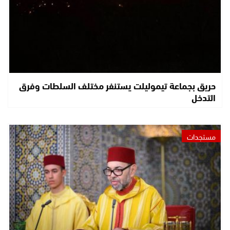
حريق بجماعة تيموليلت يستنفر مختلف السلطات وفرق
التدخل
مستجدات