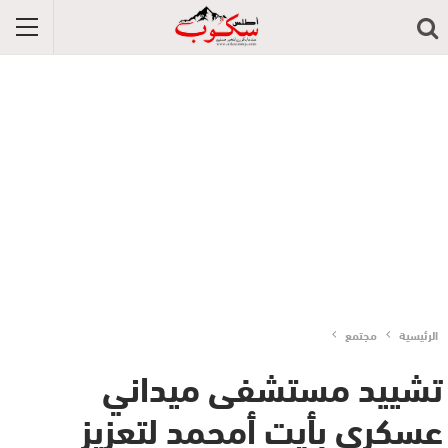
الرئيسية
مجتمع
تشييد مستشفى ميداني
عسكري بأيت أمحمد لتعزيز