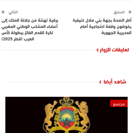
السابق
التالي
أطر الصحة بجهة بني ملال خنيفرة
برقية تهنئة من جلالة الملك إلى
يخوضون وقفة احتجاجية أمام
أعضـاء المنتخب الوطني المغربي
المديرية الجهوية
لكرة القدم الفائز ببطولة كأس
العرب (قطر 2025)
تعليقات الزوار
شاهد أيضا
مجتمع