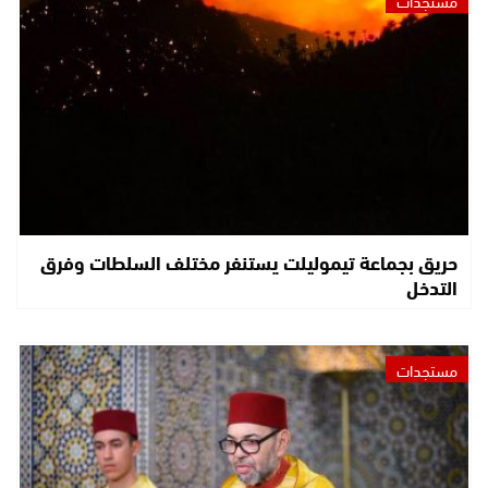
حريق بجماعة تيموليلت يستنفر مختلف السلطات وفرق
التدخل
مستجدات