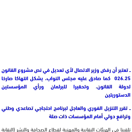
ــ تعتبر أن رفض وزير الاتصال لأي تعديل في نص مشروع القانون
026.25 كما صادق عليه مجلس النواب، يشكل انتهاكا صارخا
لدولة القانون، وتحقيرا للبرلمان ورأي المؤسستين
الدستوريتين
ــ تقرر التنزيل الفوري والعاجل لبرنامج احتجاجي تصاعدي وطني
وترافعٍ دولي أمام المؤسسات ذات صلة
تلقينا في الهيئات النقابية والمهنية لقطاع الصحافة والنشر (
النقابة