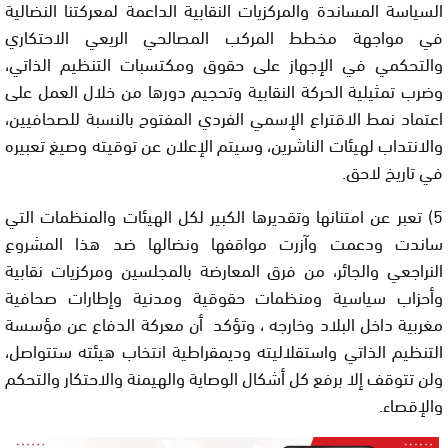
السياسة المساندة والمركزيات النقابية الداعمة لمعركتنا النضالية
في مواجهة مخطط المركب المصالحي الريعي الاحتكاري
والتحكمي في الإجهاز على حقوق ومكتسبات التنظيم الذاتي،
وضرب تمثيلية الحركة النقابية وتحجيم دورها من خلال العمل على
اعتماد نمط الاقتراع الإسمي الفردي المفتوح بالنسبة للصحافيين،
والانتداب لهيئات الناشرين،
وسيتم
الإعلان عن توقيته وصيغ تعبيره
في تاريخ لاحق.
5)
تعبر
عن امتنانها وتقديرها الكبير لكل الهيئات والمنظمات التي
ساندت ودعمت وآزرت مواقفها ونضالها ضد هذا المشروع
النراجعي والجائر، من فرق المعارضة بالمجلسين ومركزيات نقابية
وأحزاب سياسية ومنظمات حقوقية ومدنية وإطارات صحافية
مغربية داخل البلاد وخارجه ، و
تؤكد
أن معركة الدفاع عن مؤسسة
التنظيم الذاتي واستقلاليته وديمقراطية انتخاب هيئته ستتواصل،
ولن تتوقف
إلا برفع كل أشكال الوصاية والهيمنة والاحتكار والتحكم
والإقصاء.