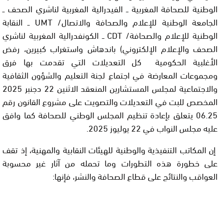
الوطنية للصحافة المغربية ــ الفيدرالية المغربية لناشري الصحف ــ
الجامعة الوطنية للإعلام والصحافة والاتصال/
UMT
ــ النقابة
الوطنية للإعلام والصحافة/
CDT
ــ الكونفدرالية المغربية لناشري
الصحف والإعلام الإلكتروني
) باندهاش واستغراب كبيرين، رفض
الأغلبية الحكومية كل التعديلات التي تقدمت بها فرق
ومجموعات المعارضة في اجتماع لجنة التعليم والشؤون الثقافية
والاجتماعية لمجلس المستشارين المنعقد الاثنين 22 دجنبر 2025
المخصص للبت في التعديلات والتصويت على مشروع القانون رقم
06.25 يتعلق بإعادة تنظيم المجلس الوطني للصحافة كما وافق
عليه مجلس النواب في 22 يوليوز 2025.
إن المكاتب التنفيذية والوطنية للهيئات النقابية والمهنية، إذ تقف
على خطورة هذه التطورات وما تحمله من آثار غير محسوبة
العواقب والنتائج على قطاع الصحافة والنشر، فإنها: