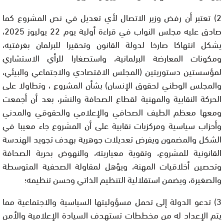
2)
تعتبر
أن رفض وزير الاتصال لأي تعديل في نص المشروع كما
صادق عليه مجلس النواب في قراءة أولية يوم 22 يوليوز 2025،
يشكل
انتهاكا صارخا لدولة القانون و
تحقيرا
للبرلمان بغرفتيه،
ومكونات المعارضة البرلمانية، وا
ستصغارا
للرأي الاستشاري
لمؤسستين دستوريتين (المجلس الاقتصادي والاجتماعي والبيئي،
والمجلس الوطني لحقوق الإنسان) بشأن المشروع ،
وتطاولا
على
الحركة النقابية والمهنية لقطاع الصحافة والنشر، بعد أن أجمعت
ومعها معظم الطيف الصحافي والإعلامي والحقوقي والمدني
وأحزاب سياسية ومركزيات نقابية على أن المشروع جاء معيبا في
الشكل والمضمون ويفرض تعديلات جوهرية بهدف تجويد الهندسة
القانونية للمشروع، وتقوية معياريته، والنهوض بحرية الصحافة
وتحصين أخلاقيات المهنة، ويؤهل لمقاولة الصحفية المتوسطة
والصغيرة، ويضمن استقلالية التنظيم الذاتي وحسن تنظيمه؛
3)
تدعو
الدولة إلى تحمل مسؤوليتها السياسية والاجتماعية مما
يتم الإعداد له من مخططات تستهدف السيادة الإعلامية والأمن