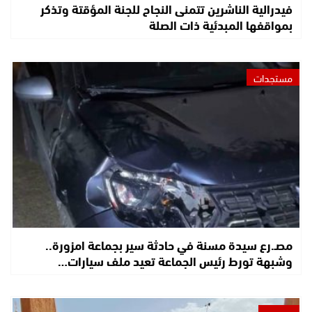
فيدرالية الناشرين تتمنى النجاح للجنة المؤقتة وتذكر
بمواقفها المبدئية ذات الصلة
مستجدات
مصـ.رع سيدة مسنة في حادثة سير بجماعة امزورة..
وشبهة تورط رئيس الجماعة تعيد ملف سيارات…