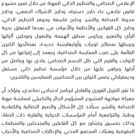
الإعلامي الصحافي والتنظيم الذاتي للمهنة من خلال تمرير مشروع
قانون تراجعي جاء خارج دسترته، وخارج الاشراك الجمعي، وخارج
مدونة الصحافة والنشر، وخارج فلسفة وجوهر التنظيم الذاتي،
وخارج كل القوانين والأنظمة والأعراف في بعدها المتعلق بحرية
الرأي والتعبير،
ويكرس
منطق الهيمنة والتغول وتوطين آلياتها
ويربطها بمصالح لوبيات وأوليغارشية جديدة، بفضائحها الكبرى
القائمة على ضرب الممارسة الصحافية،
ويعمد
إلى إفراغها من كل
الثوابت والقيم التي ظل الجسم الصحافي ينادي بها ويناضل من
أجلها ويراهن عليها من خلال مؤسسة تنظيم ذاتي مستقل
وديمقراطي يضمن التوازن بين الصحافيين الممارسين والناشرين؛
4)
تقرر
التنزيل الفوري والعاجل لبرنامج احتجاجي تصاعدي،
وتؤكد
أن
معركة مواجهة المشروع المشؤوم الجائر والتكبيلي لممارسة مهنة
الصحافة والنشر، ستأخذ كل الأشكال والصيغ النضالية والكفاحية
وطنيا، والترافعية أمام المؤسسات الدولية والقارية ذات الصلة،
وذلك بتنسيق
وتشاور مع كل الفاعلين والمتدخلين والمنظمات
الحقوقية وهيئات المجتمع المدني والإطارات الصحافية والأحزاب