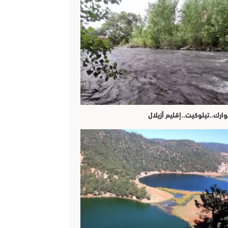
وارك..تيلوكيت..إقليم أزيلال