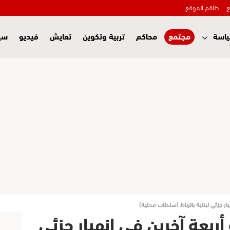
ع
طاقم الموقع
اسة
مجتمع
محاكم
تربية وتكوين
تعايش
فيديو
سي
ر جزئي لبناية بالرباط (سلطات محلية)
بعة آخرين في انهيار جزئي