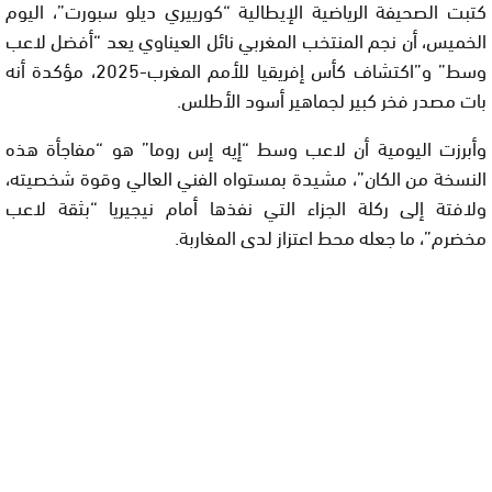
كتبت الصحيفة الرياضية الإيطالية “كورييري ديلو سبورت”، اليوم
الخميس، أن نجم المنتخب المغربي نائل العيناوي يعد “أفضل لاعب
وسط” و”اكتشاف كأس إفريقيا للأمم المغرب-2025، مؤكدة أنه
بات مصدر فخر كبير لجماهير أسود الأطلس.
وأبرزت اليومية أن لاعب وسط “إيه إس روما” هو “مفاجأة هذه
النسخة من الكان”، مشيدة بمستواه الفني العالي وقوة شخصيته،
ولافتة إلى ركلة الجزاء التي نفذها أمام نيجيريا “بثقة لاعب
مخضرم”، ما جعله محط اعتزاز لدى المغاربة.