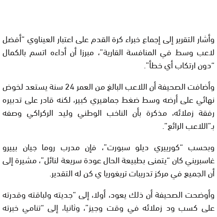
وأشار التقرير إلى إجماع خبراء كرة القدم على اعتبار العيناوي “أفضل
لاعب وسط في المنافسة القارية”، مبرزا أن أداءه اتسم بالكمال
“دون ارتكاب أي خطأ”.
وأضافت الصحيفة أن اللاعب البالغ من العمر 24 سنة يستعد لخوض
نهائي على أرضه وسط ضغط جماهيري كبير، لكنه قادر على تدبيره
رفقة زملائه، مذكرة بأن الناخب الوطني وليد الركراكي وصفه
بـ”اللاعب الرائع”.
وبحسب “كورييري ديلو سبورت”، فإن مدرب روما جيان بييرو
غاسبريني كان “يتمنى بطبيعة الحال عودة سريعة لنائل”، مشيرة إلى
أن الجميع في مركز تدريبات تريغوريا ي كن له التقدير.
وأوضحت الصحيفة أن ذلك يعود، أولا، إلى “جديته ولباقته وقدرته
على كسب ود زملائه في وقت وجيز”، وثانيا، إلى “تنامي خبرته