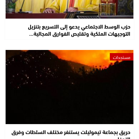
حزب الوسط الاجتماعي يدعو إلى التسريع بتنزيل
التوجيهات الملكية وتقليص الفوارق المجالية…
مستجدات
حريق بجماعة تيموليلت يستنفر مختلف السلطات وفرق
التدخل