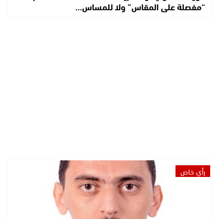
“مفصلة على المقاس” ولا للمساس…
رأي خاص