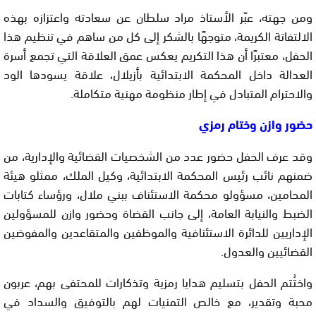
ومن جهته، عبّر الأستاذ مراد سلطان عن سعادته واعتزازه بهذه
الالتفاتة الكريمة، متوجهًا بالشكر إلى كل من ساهم في تنظيم هذا
الحفل، معتبرًا أن هذا التكريم يعكس عمق العلاقة التي تجمع أسرة
العدالة داخل المحكمة الابتدائية بأزيلال، علاقة يسودها الود
والاحترام المتبادل في إطار منظومة مهنية متكاملة.
حضور وازن وختام رمزي
وقد عرف الحفل حضور عدد من الشخصيات القضائية والإدارية، من
ضمنهم نائب رئيس المحكمة الابتدائية، وكيل الملك، ممثلو هيئة
المحامين، مسؤولو محكمة الاستئناف ببني ملال، ورؤساء كتابات
الضبط والنيابة العامة، إلى جانب القضاة وحضور وازن للمسؤولين
الإداريين للدائرة الاستئنافية والموظفين والمتقاعدين والمفوضين
القضائيين والعدول.
واختُتم الحفل بتسليم هدايا رمزية وتذكارات للمحتفى بهم، عربون
محبة وتقدير، مع خالص التمنيات لهم بالتوفيق والسداد في