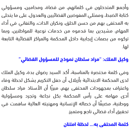
وأجمع المتدخلون في كلماتهم، من قضاة، ومحامين، ومسؤولي
كتابة الضبط، وممثلي المفوضين القضائيين والعدول، على ما يتحلى
به المحتفى بهم من حسن الخلق، ونكران الذات، والتفاني في أداء
المهام، مشيدين بما قدموه من خدمات نوعية للمواطنين، وبما
تركوه من بصمات إيجابية داخل المحكمة والمراكز القضائية التابعة
لها.
وكيل الملك: “مراد سلطان نموذج للمسؤول القضائي”
وفي كلمة مختصرة بالمناسبة، أكد السيد رضوان بدة، وكيل الملك
لدى المحكمة الابتدائية بأزيلال، أن حفل التكريم يشكل لحظة وفاء
واعتراف بمجهودات المحتفى بهم، مبرزًا أن الأستاذ مراد سلطان
أدى مهامه على رأس المحكمة بكل نجاعة وتجرد ومسؤولية
ووطنية، مضيفًا أن خصاله الإنسانية ومهنيته العالية ساهمت في
تحقيق أداء قضائي ناجع ومتميز.
كلمة المحتفى به… لحظة امتنان