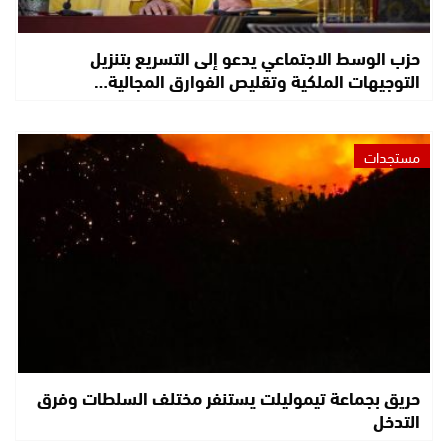
حزب الوسط الاجتماعي يدعو إلى التسريع بتنزيل
التوجيهات الملكية وتقليص الفوارق المجالية…
مستجدات
حريق بجماعة تيموليلت يستنفر مختلف السلطات وفرق
التدخل