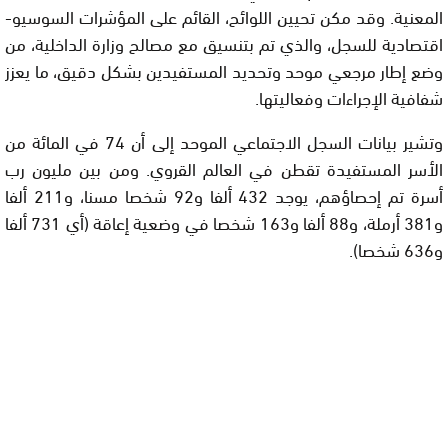
المعنية. وقد مكن تحيين اللوائح، القائم على المؤشرات السوسيو-
اقتصادية للسجل، والذي تم بتنسيق مع مصالح وزارة الداخلية، من
وضع إطار مرجعي موحد وتحديد المستفيدين بشكل دقيق، ما يعزز
شفافية الإجراءات وفعاليتها.
وتشير بيانات السجل الاجتماعي الموحد إلى أن 74 في المائة من
الأسر المستفيدة تقطن في العالم القروي. ومن بين مليون رب
أسرة تم إحصاؤهم، يوجد 432 ألفا و92 شخصا مسنا، و211 ألفا
و381 أرملة، و88 ألفا و163 شخصا في وضعية إعاقة (أي 731 ألفا
و636 شخصا).