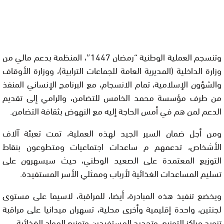
وتنسجم العملية الوطنية “رمضان 1447″، المنظمة بدعم مالي من
وزارة الداخلية (المديرية العامة للجماعات الترابية)، ووزارة الأوقاف
والشؤون الإسلامية، تمام الانسجام، مع البرنامج الإنساني المنفذ
من طرف مؤسسة محمد الخامس للتضامن، والرامي إلى تقديم
الدعم لمن هم في أمس الحاجة إليه مع النهوض بثقافة التضامن.
ومن أجل ضمان السير الجيد لهذه العملية، تمت تعبئة آلاف
الأشخاص، تدعمهم م ساعدات اجتماعيات ومتطوعون بنقاط
التوزيع المعتمدة على الصعيد الوطني، حيث سيسهرون على
تسليم المساعدات الغذائية لأرباب وممثلي الأسر المستفيدة.
ويخضع تنفيذ هذه المبادرة، أيضا، للمراقبة، لاسيما على مستوى
لجنتين، واحدة إقليمية وأخرى محلية، تسهران ميدانيا على مراقبة
تزويد مراكز التوزيع، وتحديد المستفيدين وتوزيع المواد الغذائية.