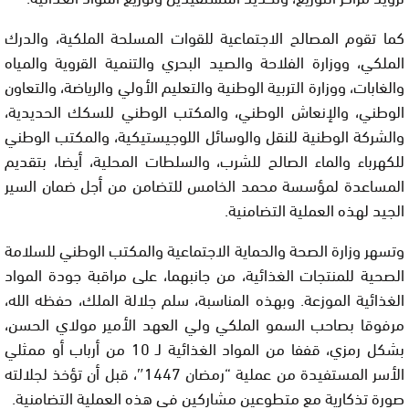
كما تقوم المصالح الاجتماعية للقوات المسلحة الملكية، والدرك
الملكي، ووزارة الفلاحة والصيد البحري والتنمية القروية والمياه
والغابات، ووزارة التربية الوطنية والتعليم الأولي والرياضة، والتعاون
الوطني، والإنعاش الوطني، والمكتب الوطني للسكك الحديدية،
والشركة الوطنية للنقل والوسائل اللوجيستيكية، والمكتب الوطني
للكهرباء والماء الصالح للشرب، والسلطات المحلية، أيضا، بتقديم
المساعدة لمؤسسة محمد الخامس للتضامن من أجل ضمان السير
الجيد لهذه العملية التضامنية.
وتسهر وزارة الصحة والحماية الاجتماعية والمكتب الوطني للسلامة
الصحية للمنتجات الغذائية، من جانبهما، على مراقبة جودة المواد
الغذائية الموزعة. وبهذه المناسبة، سلم جلالة الملك، حفظه الله،
مرفوقا بصاحب السمو الملكي ولي العهد الأمير مولاي الحسن،
بشكل رمزي، قففا من المواد الغذائية لـ 10 من أرباب أو ممثلي
الأسر المستفيدة من عملية “رمضان 1447″، قبل أن تؤخذ لجلالته
صورة تذكارية مع متطوعين مشاركين في هذه العملية التضامنية.