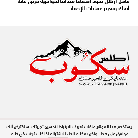
عامل أزيلال يقود اجتماعًا ميدانيًا لمواجهة حريق غابة
أنفك وتعزيز عمليات الإخماد
يستخدم هذا الموقع ملفات تعريف الارتباط لتحسين تجربتك. سنفترض أنك
مدير النشر : عبد الله عزي / جميع الحقوق
محفوظة © 2026
موافق على هذا ، ولكن يمكنك إلغاء الاشتراك إذا كنت ترغب في ذلك.