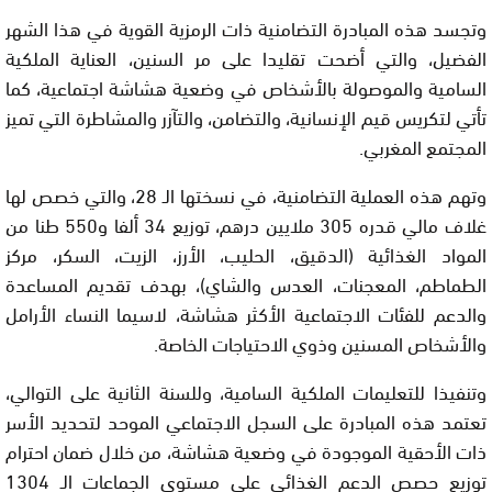
وتجسد هذه المبادرة التضامنية ذات الرمزية القوية في هذا الشهر
الفضيل، والتي أضحت تقليدا على مر السنين، العناية الملكية
السامية والموصولة بالأشخاص في وضعية هشاشة اجتماعية، كما
تأتي لتكريس قيم الإنسانية، والتضامن، والتآزر والمشاطرة التي تميز
المجتمع المغربي.
وتهم هذه العملية التضامنية، في نسختها الـ 28، والتي خصص لها
غلاف مالي قدره 305 ملايين درهم، توزيع 34 ألفا و550 طنا من
المواد الغذائية (الدقيق، الحليب، الأرز، الزيت، السكر، مركز
الطماطم، المعجنات، العدس والشاي)، بهدف تقديم المساعدة
والدعم للفئات الاجتماعية الأكثر هشاشة، لاسيما النساء الأرامل
والأشخاص المسنين وذوي الاحتياجات الخاصة.
وتنفيذا للتعليمات الملكية السامية، وللسنة الثانية على التوالي،
تعتمد هذه المبادرة على السجل الاجتماعي الموحد لتحديد الأسر
ذات الأحقية الموجودة في وضعية هشاشة، من خلال ضمان احترام
توزيع حصص الدعم الغذائي على مستوى الجماعات الـ 1304