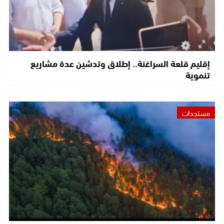
إقليم قلعة السراغنة.. إطلاق وتدشين عدة مشاريع
تنموية
مستجدات