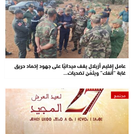
عامل إقليم أزيلال يقف ميدانيًا على جهود إخماد حريق
غابة “أنفك” ويثمّن تضحيات…
مجتمع