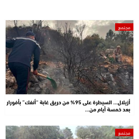
مجتمع
أزيلال… السيطرة على 95% من حريق غابة “أنفك” بأفورار
بعد خمسة أيام من…
مجتمع