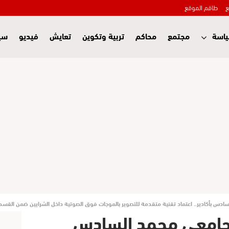
ع
طاقم الموقع
اسة
مجتمع
محاكم
تربية وتكوين
تعايش
فيديو
سي
ادس بأكادير.. اعتماد تقنية متقدمة للتصوير بالموجات فوق الصوتية داخل الشرايين ضمن القسطر
لجامعي محمد السادس