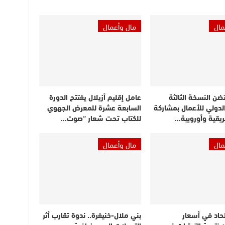
مال
مال وأعمال
ن النسخة الثالثة
عامل إقليم أزيلال يفتتح الدورة
لدولي للأعمال بمشاركة
السابعة عشرة للمعرض الجهوي
ريقية وأوروبية…
للكتاب تحت شعار “صوت…
مال
مال وأعمال
الحاد في أسعار
بني ملال-خنيفرة.. ندوة تقارب أثر
 نتيجة التوترات في
التحولات الديموغرافية