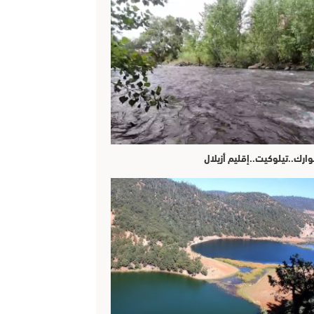
وارك..تيلوكيت..إقليم أزيلال