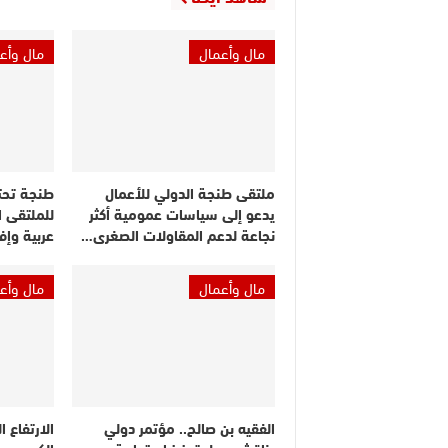
مال وأعمال
مال وأع
ملتقى طنجة الدولي للأعمال
طنجة تحتض
يدعو إلى سياسات عمومية أكثر
للملتقى ا
نجاعة لدعم المقاولات الصغرى…
عربية وإف
مال وأعمال
مال وأع
الفقيه بن صالح.. مؤتمر دولي
الارتفاع 
يناقش سبل تعزيز استدامة
الكيروسين