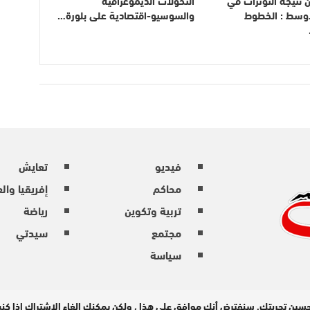
أوسط : الخطوط
والسوسيو-اقتصادية على بلورة…
فيديو
تعايش
محاكم
إفريقيا وال
تربية وتكوين
رياضة
مجتمع
سيدتي
سياسة
حسين تجربتك. سنفترض أنك موافق على هذا ، ولكن يمكنك إلغاء الاشتراك إذا ك