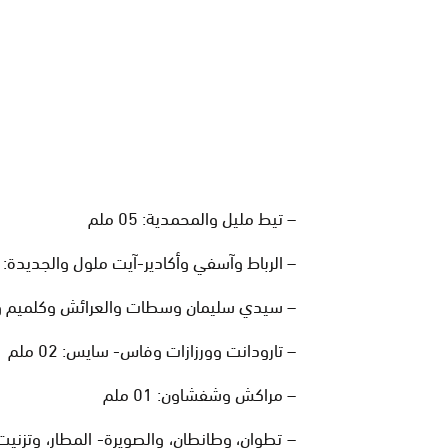
– تيط مليل والمحمدية: 05 ملم
– الرباط وآسفي وأكادير-آيت ملول والجديدة: 04 ملم
– سيدي سليمان وسطات والعرائش وكلميم وأكادير- 
– تارودانت وورزازات وفاس- سايس: 02 ملم
– مراكش وشفشاون: 01 ملم
– تطوان، وطانطان، والصويرة- المطار، وتزنيت