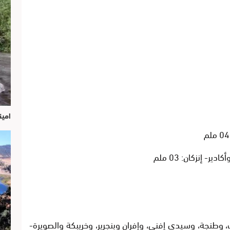
امين
إنزكان: 03 ملم
، وطنجة، وسيدي إفني، وإفران وبنجرير، وخريبكة والصويرة-