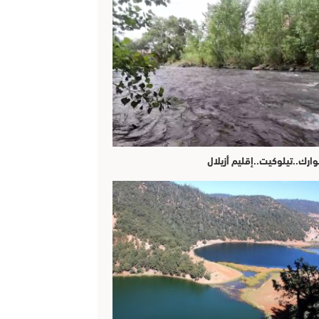
وارك..تيلوكيت..إقليم أزيلال