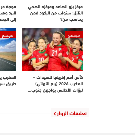
مركز بزو الصاعد ومركزه الصحي
موجة حر 
النازل: سنوات من الركود فمن
البرد وهبا
يحاسب من؟
إلى الجم
مجتمع
مجتمع
كأس أمم إفريقيا للسيدات –
المغرب ي
المغرب 2026 (ربع النهائي)..
طريق سريع
لبؤات الأطلس يواجهن جنوب…
تعليقات الزوار