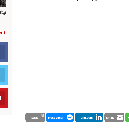
تيڭل
تاب
Email
LinkedIn
Messenger
طباعة