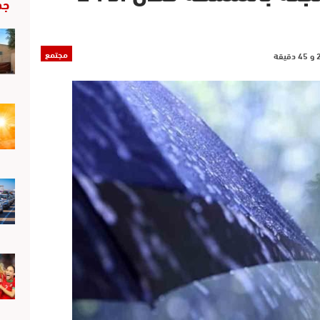
جد
مجتمع