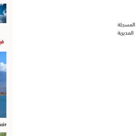
المسجلة
 حسب المديرية
في
جزير