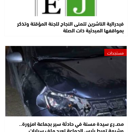
فيدرالية الناشرين تتمنى النجاح للجنة المؤقتة وتذكر
بمواقفها المبدئية ذات الصلة
مستجدات
مصـ.رع سيدة مسنة في حادثة سير بجماعة امزورة..
وشبهة تورط رئيس الجماعة تعيد ملف سيارات…