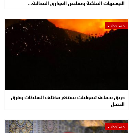
التوجيهات الملكية وتقليص الفوارق المجالية…
مستجدات
حريق بجماعة تيموليلت يستنفر مختلف السلطات وفرق
التدخل
مستجدات