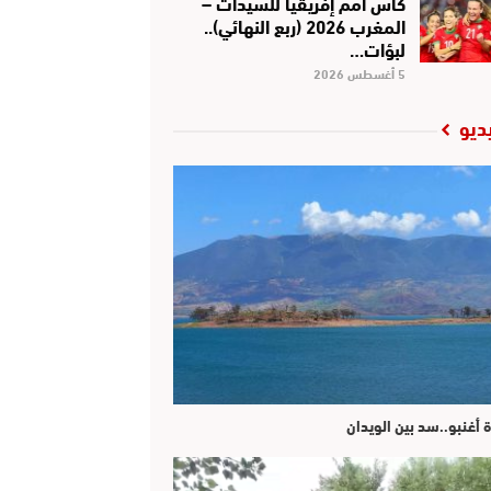
كأس أمم إفريقيا للسيدات –
المغرب 2026 (ربع النهائي)..
لبؤات…
5 أغسطس 2026
ديو
ة أغنبو..سد بين الويدان