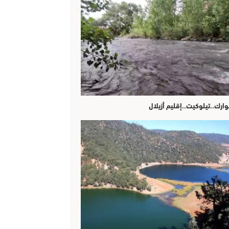
وارك..تيلوكيت..إقليم أزيلال