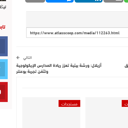
تيڭل
تاب
التالي
طق
أزيلال: ورشة بيئية تعزز ريادة المدارس الإيكولوجية
وتثمّن تجربة بوعنتر
ت
مستجدات