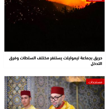
حريق بجماعة تيموليلت يستنفر مختلف السلطات وفرق
التدخل
مستجدات