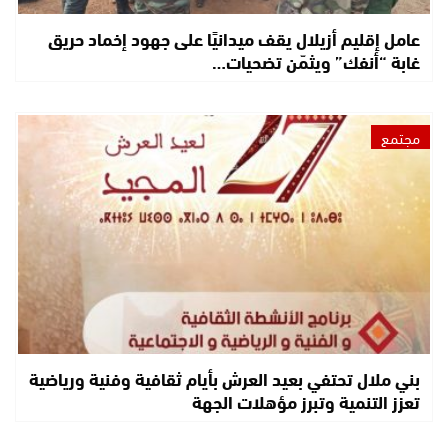
عامل إقليم أزيلال يقف ميدانيًا على جهود إخماد حريق
غابة “أنفك” ويثمّن تضحيات…
مجتمع
بني ملال تحتفي بعيد العرش بأيام ثقافية وفنية ورياضية
تعزز التنمية وتبرز مؤهلات الجهة