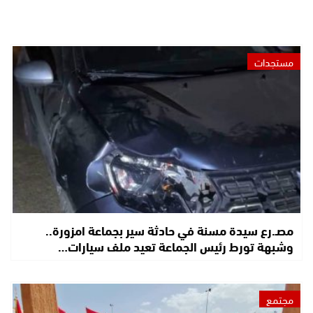
مستجدات
مصـ.رع سيدة مسنة في حادثة سير بجماعة امزورة..
وشبهة تورط رئيس الجماعة تعيد ملف سيارات…
مجتمع