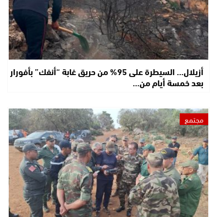
أزيلال… السيطرة على 95% من حريق غابة “أنفك” بأفورار
بعد خمسة أيام من…
مجتمع