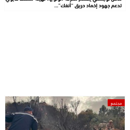
تدعم جهود إخماد حريق “أنفك”…
مجتمع