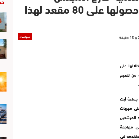
جد
الإقليمي المقبل رغم حصولها على 80 مقعد لهذا
سياسة
ظلالها على
 من تقديم
 جماعة أيت
على مجريات
د المرشحين
لى مهاجمة
اثنين 7شتنبر2015 ، مكانة متقدمة في