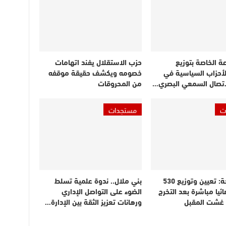
عة الخاصة بتوزيع
حزب الاستقلال يفند اتهامات
لأحزاب السياسية في
خصومه ويكشف حقيقة موقفه
اتصال السمعي البصري…
من المحروقات
ت
مستجدات
وزير الصحة: تعيين وتوزيع 530
بني ملال.. ندوة علمية تسلط
ائيا مباشرة بعد التخرج
الضوء على التواصل الإداري
ن غشت المقبل
ورهانات تعزيز الثقة بين الإدارة…