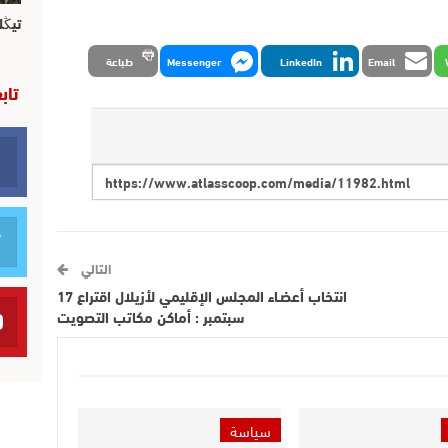
تيڭل
Email
LinkedIn
Messenger
طباعة
تاب
التالي
انتخاب أعضـاء المجلس الإقليمي لأزيلال اقتراع 17
سبتمبر : أماكن مكاتب التصويت
سياسة