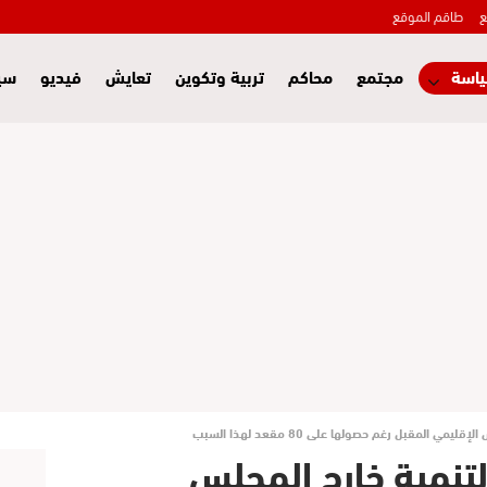
ع
طاقم الموقع
اسة
مجتمع
محاكم
تربية وتكوين
تعايش
فيديو
سي
ي المقبل رغم حصولها على 80 مقعد لهذا السبب
التنمية خارج المجلس