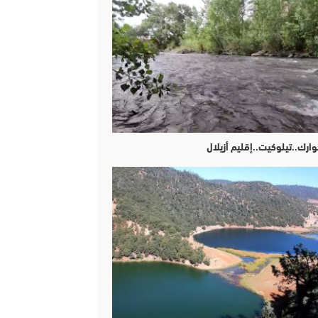
وارك..تيلوكيت..إقليم أزيلال