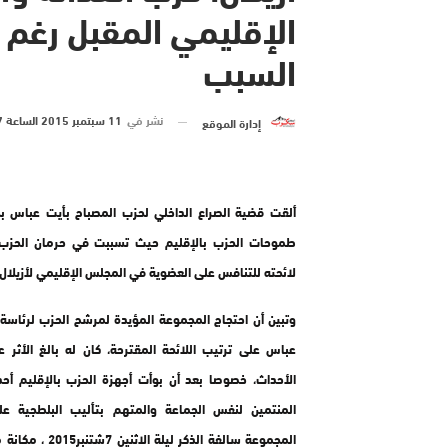
السبب
نشر في
11 سبتمبر 2015 الساعة 7 و 15 دقيقة
إدارة الموقع
ألقت قضية الصراع الداخلي لحزب المصباح بأيت عباس ب
طموحات الحزب بالإقليم حيث تسببت في حرمان الحزب
لائحته للتنافس على العضوية في المجلس الإقليمي لأزيلال.
وتبين أن احتجاج المجموعة المؤيدة لمرشح الحزب لرئاسة
عباس على ترتيب اللائحة المقترحة، كان له بالغ الأثر 
الأحداث، خصوصا بعد أن بوأت أجهزة الحزب بالإقليم أح
المنتمين لنفس الجماعة والمتهم بتأليب البلطجية ع
المجموعة سالفة الذكر ليلة ال