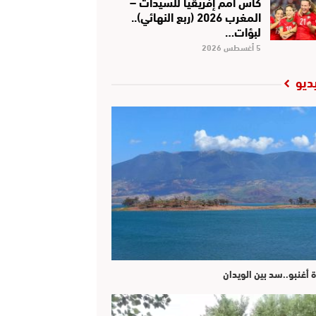
كأس أمم إفريقيا للسيدات –
المغرب 2026 (ربع النهائي)..
لبؤات…
5 أغسطس 2026
ديو
ة أغنبو..سد بين الويدان