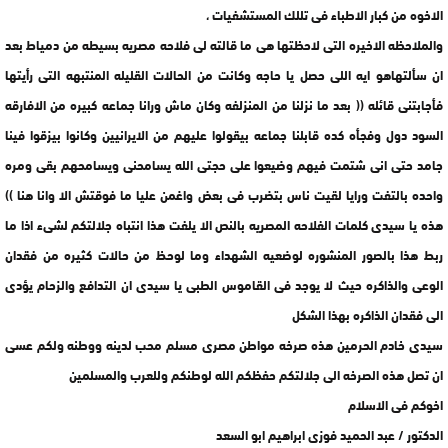
الاخوه من كبار الاطباء فى تللك المستشفيات ،
والملاحظه الاخيره التى لاحظتها هى ما قالته لى فلاحه مصريه بسيطه من دمياط بعد
ان سألتهاهو ايه اللى حصل يا حاجه وكانت من الحالات القليله المنتبهه التى رأيتها
فأجابتنى قائله (( بعد ما نزلنا من المنزلفه وكان ماش ورانا جماعه كبيره من الافارقه
السود دول وفجأه كده قابلنا جماعه بيقولوا عليهم من الايرانيين وكانوا بيزقوا فينا
جامد حتى انى شتمت فيهم وضيعوا على حجتى الله يسامحنى ويسامحهم بقى ومره
واحده بالتفت ورايا لقيت ناس بتضرب فى بعض واغمن عليا ما فوقتش الا وانا هنا ))
هذه يا سيدى كلمات الفلاحه المصريه بالنص الا يلفت هذا انتباه جلالتكم لشىء اذا ما
ربط هذا بالصور المنشوره لوضعيه الشهداء وما لوحظ من حالات كثيره من فقدان
الوعى والذاكره حيث لا يوجد فى القاموس الطبى يا سيدى ان التدافع والزحام يؤدى
الى فقدان الذاكره بهذا الشكل
سيدى خادم الحرمين هذه صرخه مواطن مصرى مسلم محب لدينه ووطنه ولكم عسى
ان تصل هذه الصرخه الى جلالتكم حفظكم الله لوطنكم وللعرب والمسلمين
اخوكم فى الاسلام
الدكتور / عبد الحميد فوزى ابراهيم ابو السعد