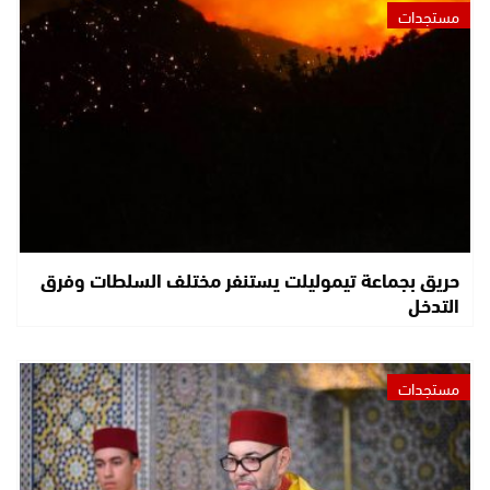
مستجدات
حريق بجماعة تيموليلت يستنفر مختلف السلطات وفرق
التدخل
مستجدات