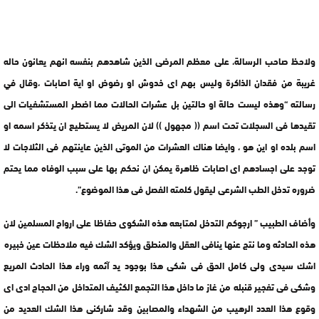
ولاحظ صاحب الرسالة، على معظم المرضى الذين شاهدهم بنفسه انهم يعانون حاله
غريبة من فقدان الذاكرة وليس بهم اى خدوش او رضوض او اية اصابات ،وقال في
رسالته “وهذه ليست حالة او حالتين بل عشرات الحالات مما اضطر المستشفيات الى
تقيدها فى السجلات تحت اسم (( مجهول )) لان المريض لا يستطيع ان يتذكر اسمه او
اسم بلده او اين هو ، وايضا هناك العشرات من الموتى الذين عاينتهم فى الثلاجات لا
توجد على اجسادهم اى اصابات ظاهرة يمكن ان نحكم بها على سبب الوفاه مما يحتم
ضروره تدخل الطب الشرعى ليقول كلمته الفصل فى هذا الموضوع”.
وأضاف الطبيب ” ارجوكم التدخل لمتابعه هذه الشكوى حفاظا على ارواح المسلمين لان
هذه الحادثه وما نتج عنها ينافى العقل والمنطق ويؤكد الشك فيه ملاحظات عين خبيره
اشك سيدى ولى كامل الحق فى شكى هذا بوجود يد آثمه وراء هذا الحادث المريع
وشكى فى تفجير قنبله من غاز ما داخل هذا التجمع الكثيف المتداخل من الحجاج ادى اى
وقوع هذا العدد الرهيب من الشهداء والمصابين وقد شاركنى هذا الشك العديد من