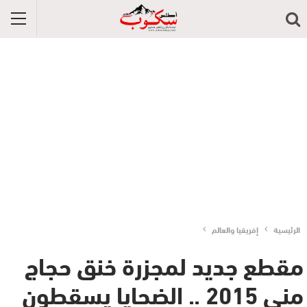
الرئيسية
إفريقيا والعالم
مقطع جديد لمجزرة خنق حجاج
منى 2015 .. الضحايا يسقطون