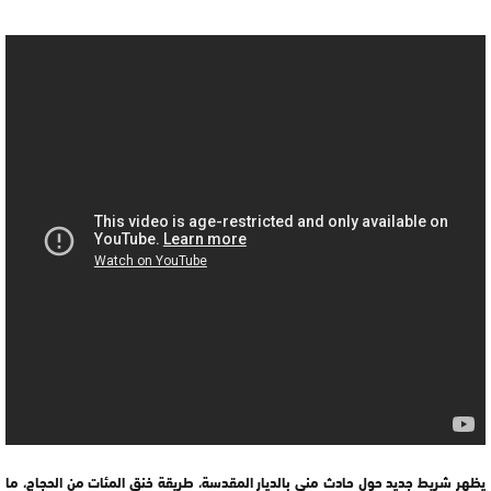
يظهر شريط جديد حول حادث منى بالديار المقدسة، طريقة خنق المئات من الحجاج، ما