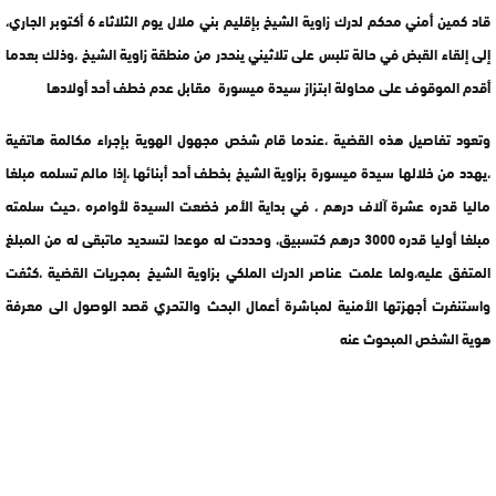
قاد كمين أمني محكم لدرك زاوية الشيخ بإقليم بني ملال يوم الثلاثاء 6 أكتوبر الجاري،
إلى إلقاء القبض في حالة تلبس على تلاثيني ينحدر من منطقة زاوية الشيخ ،وذلك بعدما
أقدم الموقوف على محاولة ابتزاز سيدة ميسورة مقابل عدم خطف أحد أولادها
وتعود تفاصيل هذه القضية ،عندما قام شخص مجهول الهوية بإجراء مكالمة هاتفية
،يهدد من خلالها سيدة ميسورة بزاوية الشيخ بخطف أحد أبنائها ،إذا مالم تسلمه مبلغا
ماليا قدره عشرة آلاف درهم ، في بداية الأمر خضعت السيدة لأوامره ،حيث سلمته
مبلغا أوليا قدره 3000 درهم كتسبيق، وحددت له موعدا لتسديد ماتبقى له من المبلغ
المتفق عليه،ولما علمت عناصر الدرك الملكي بزاوية الشيخ بمجريات القضية ،كثفت
واستنفرت أجهزتها الأمنية لمباشرة أعمال البحث والتحري قصد الوصول الى معرفة
هوية الشخص المبحوث عنه